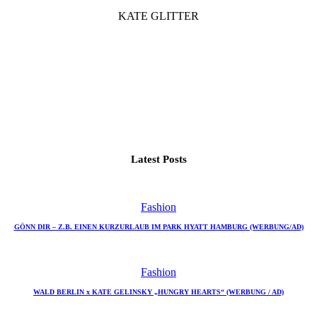
KATE GLITTER
Latest Posts
Fashion
GÖNN DIR – Z.B. EINEN KURZURLAUB IM PARK HYATT HAMBURG (WERBUNG/AD)
Fashion
WALD BERLIN x KATE GELINSKY „HUNGRY HEARTS“ (WERBUNG / AD)