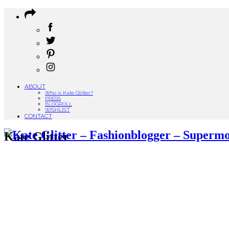
ABOUT
Who is Kate Glitter?
PRESS
BLOGROLL
WISHLIST
CONTACT
Kate Glitter