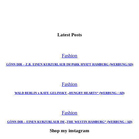
Latest Posts
Fashion
GÖNN DIR – Z.B. EINEN KURZURLAUB IM PARK HYATT HAMBURG (WERBUNG/AD)
Fashion
WALD BERLIN x KATE GELINSKY „HUNGRY HEARTS“ (WERBUNG / AD)
Fashion
GÖNN DIR – EINEN KURZURLAUB IM „THE WESTIN HAMBURG“ (WERBUNG / AD)
Shop my instagram