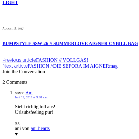
LIGHT
August 18, 2017
BUMPSTYLE SSW 26 // SUMMERLOVE AIGNER CYBILL BAG
Previous article
FASHION // VOLLGAS!
Next article
FASHION //DIE SEFORA IM AIGNERmag
Join the Conversation
2 Comments
says:
Ani
Juni 19, 2015 at 9:38 a.m.
Sieht richtig toll aus!
Urlaubsfeeling pur!
xx
ani von
ani-hearts
♥