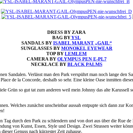
DRESS BY ZARA
BAG BY
YSL
SANDALS BY
ISABEL MARANT „GAIL“
SUNGLASSES BY
MONOKEL EYEWEAR
TOP BY
LEMLEM
CAMERA BY
OLYMPUS PEN E-PL7
NECKLACE BY
BLACK PALMS
nen Sandalen. Verlässt man den Park verspührt man noch lange den S
Place de la Concorde, deshalb so sehr. Eine kleine Oase inmitten dies
 viele Grün so gut tat zum anderen weil mein Johnny das alte Karussell 
können. Welches zunächst unscheinbar aussah entpupte sich dann zur Ko
en!
nen Tag durch den Park zu schlendern und von dort aus über die Rue de
indung von Kunst, Essen, Style und Design. Zwei Strassen weiter könnt
h dieser Genuss nach kürzester Zeit zuhause.