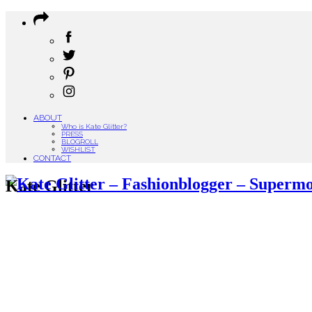
ABOUT
Who is Kate Glitter?
PRESS
BLOGROLL
WISHLIST
CONTACT
Kate Glitter