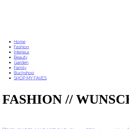
Home
Fashion
Interieur
Beauty
Garden
Family
Buchshop
SHOP MY FAVES
FASHION // WUNSC