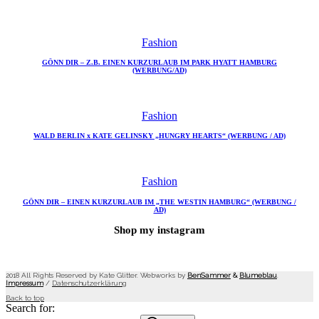
Fashion
GÖNN DIR – Z.B. EINEN KURZURLAUB IM PARK HYATT HAMBURG
(WERBUNG/AD)
Fashion
WALD BERLIN x KATE GELINSKY „HUNGRY HEARTS“ (WERBUNG / AD)
Fashion
GÖNN DIR – EINEN KURZURLAUB IM „THE WESTIN HAMBURG“ (WERBUNG /
AD)
Shop my instagram
2018 All Rights Reserved by Kate Glitter. Webworks by
BenSammer
&
Blumeblau
.
Impressum
/
Datenschutzerklärung
Back to top
Search for: