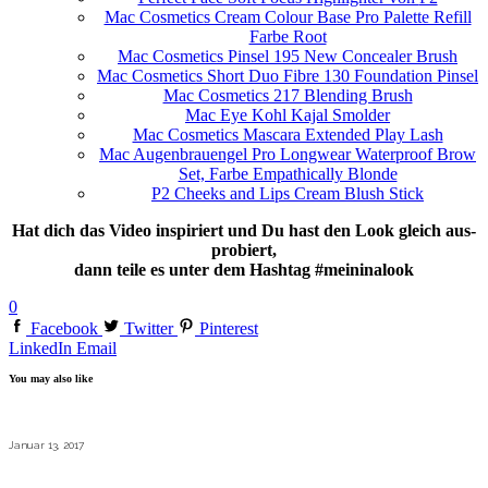
Mac Cosme­tics Cream Colour Base Pro Palette Refill
Farbe Root
Mac Cosme­tics Pin­sel 195 New Con­cea­ler Brush
Mac Cosme­tics Short Duo Fibre 130 Foun­da­tion Pinsel
Mac Cosme­tics 217 Blen­ding Brush
Mac Eye Kohl Kajal Smolder
Mac Cosme­tics Mas­cara Exten­ded Play Lash
Mac Augen­brau­en­gel Pro Long­wear Water­proof Brow
Set, Farbe Empa­thi­cally Blonde
P2
Cheeks and Lips Cream Blush Stick
Hat dich das Video inspi­riert und Du hast den Look gleich aus­
pro­biert,
dann teile es unter dem Hash­tag #meininalook
0
Facebook
Twitter
Pinterest
LinkedIn
Email
You may also like
Januar 13, 2017