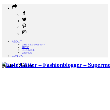
ABOUT
Who is Kate Glitter?
PRESS
BLOGROLL
WISHLIST
CONTACT
Kate Glitter