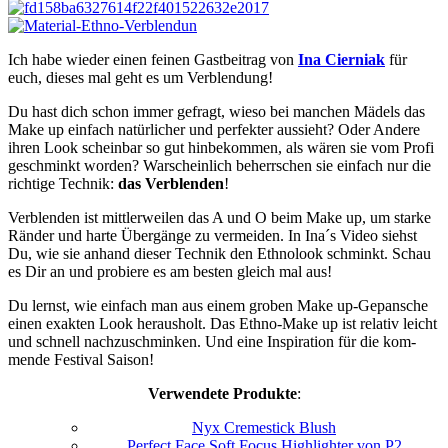
Ich habe wieder einen feinen Gastbeitrag von
Ina Cierniak
für
euch, dieses mal geht es um Verblendung!
Du hast dich schon immer gefragt, wieso bei man­chen Mädels das
Make up ein­fach natür­li­cher und per­fek­ter aus­sieht? Oder Andere
ihren Look schein­bar so gut hin­be­kom­men, als wären sie vom Profi
geschminkt wor­den? War­schein­lich beherr­schen sie ein­fach nur die
rich­tige Tech­nik:
das Ver­blen­den
!
Ver­blen­den ist mitt­ler­wei­len das A und O beim Make up, um starke
Rän­der und harte Über­gänge zu ver­mei­den. In Ina´s Video siehst
Du, wie sie anhand die­ser Tech­nik den Eth­no­look schminkt. Schau
es Dir an und pro­biere es am bes­ten gleich mal aus!
Du lernst, wie ein­fach man aus einem gro­ben Make up-Gepansche
einen exak­ten Look her­aus­holt. Das Ethno-Make up ist rela­tiv leicht
und schnell nach­zu­schmin­ken. Und eine Inspi­ra­tion für die kom­
mende Fes­ti­val Saison!
Verwendete Produkte
:
Nyx Cremestick Blush
Per­fect Face Soft Focus High­ligh­ter von
P2