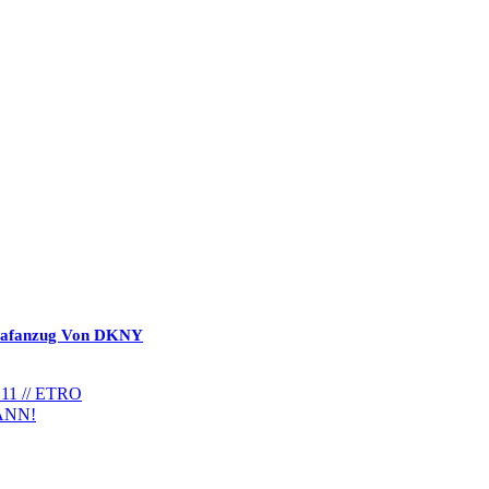
hlafanzug Von DKNY
 // ETRO
ANN!