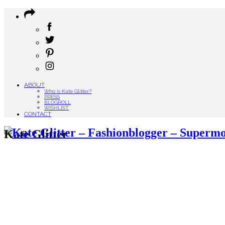
ABOUT
Who is Kate Glitter?
PRESS
BLOGROLL
WISHLIST
CONTACT
Kate Glitter