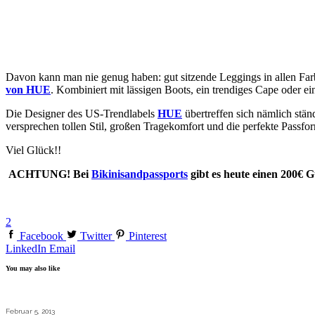
Davon kann man nie genug haben: gut sitzende Leggings in allen Fa
von HUE
. Kombiniert mit lässigen Boots, ein trendiges Cape oder ein
Die Designer des US-Trendlabels
HUE
übertreffen sich nämlich stän
versprechen tollen Stil, großen Tragekomfort und die perfekte Passf
Viel Glück!!
ACHTUNG! Bei
Bikinisandpassports
gibt es heute einen 200€ 
2
Facebook
Twitter
Pinterest
LinkedIn
Email
You may also like
Februar 5, 2013