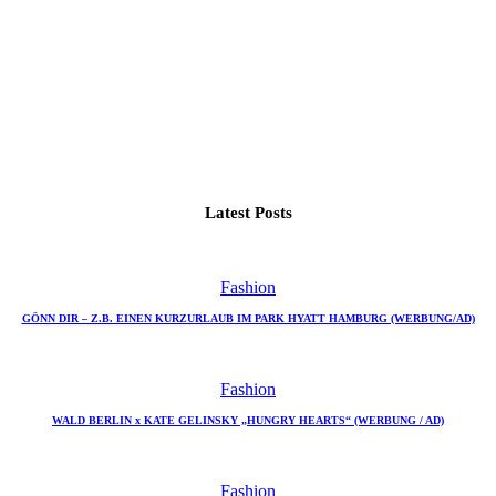
Latest Posts
Fashion
GÖNN DIR – Z.B. EINEN KURZURLAUB IM PARK HYATT HAMBURG (WERBUNG/AD)
Fashion
WALD BERLIN x KATE GELINSKY „HUNGRY HEARTS“ (WERBUNG / AD)
Fashion