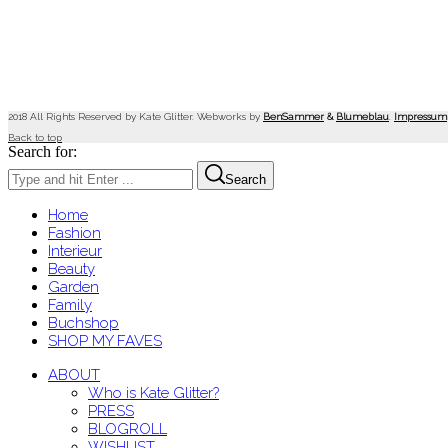
2018 All Rights Reserved by Kate Glitter. Webworks by
BenSammer
&
Blumeblau
.
Impressum
Back to top
Search for:
Search
Home
Fashion
Interieur
Beauty
Garden
Family
Buchshop
SHOP MY FAVES
ABOUT
Who is Kate Glitter?
PRESS
BLOGROLL
WISHLIST