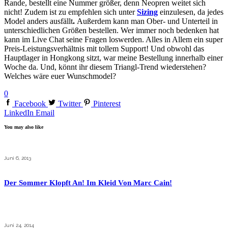
Rande, bestellt eine Nummer größer, denn Neopren weitet sich
nicht! Zudem ist zu empfehlen sich unter
Sizing
einzulesen, da jedes
Model anders ausfällt
.
Außerdem kann man Ober- und Unterteil in
unterschiedlichen Größen bestellen.
Wer immer noch bedenken hat
kann im Live Chat seine Fragen loswerden. Alles in Allem ein super
Preis-Leistungsverhältnis mit tollem Support! Und obwohl das
Hauptlager in Hongkong sitzt, war meine Bestellung innerhalb einer
Woche da. Und, könnt ihr diesem Triangl-Trend wiederstehen?
Welches wäre euer Wunschmodel?
0
Facebook
Twitter
Pinterest
LinkedIn
Email
You may also like
Juni 6, 2013
Der Sommer Klopft An! Im Kleid Von Marc Cain!
Juni 24, 2014