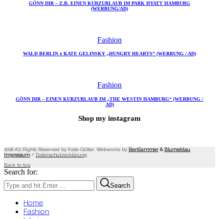
GÖNN DIR – Z.B. EINEN KURZURLAUB IM PARK HYATT HAMBURG
(WERBUNG/AD)
Fashion
WALD BERLIN x KATE GELINSKY „HUNGRY HEARTS“ (WERBUNG / AD)
Fashion
GÖNN DIR – EINEN KURZURLAUB IM „THE WESTIN HAMBURG“ (WERBUNG /
AD)
Shop my instagram
2018 All Rights Reserved by Kate Glitter. Webworks by
BenSammer
&
Blumeblau
.
Impressum
/
Datenschutzerklärung
Back to top
Search for:
Search
Home
Fashion