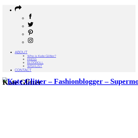
ABOUT
Who is Kate Glitter?
PRESS
BLOGROLL
WISHLIST
CONTACT
Kate Glitter