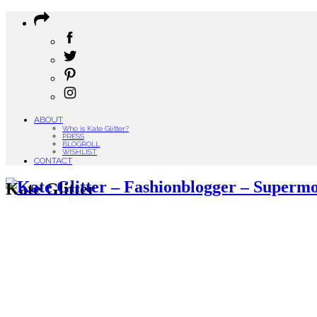
ABOUT
Who is Kate Glitter?
PRESS
BLOGROLL
WISHLIST
CONTACT
Kate Glitter