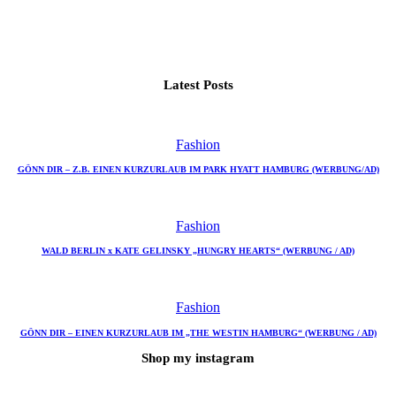
Latest Posts
Fashion
GÖNN DIR – Z.B. EINEN KURZURLAUB IM PARK HYATT HAMBURG (WERBUNG/AD)
Fashion
WALD BERLIN x KATE GELINSKY „HUNGRY HEARTS“ (WERBUNG / AD)
Fashion
GÖNN DIR – EINEN KURZURLAUB IM „THE WESTIN HAMBURG“ (WERBUNG / AD)
Shop my instagram