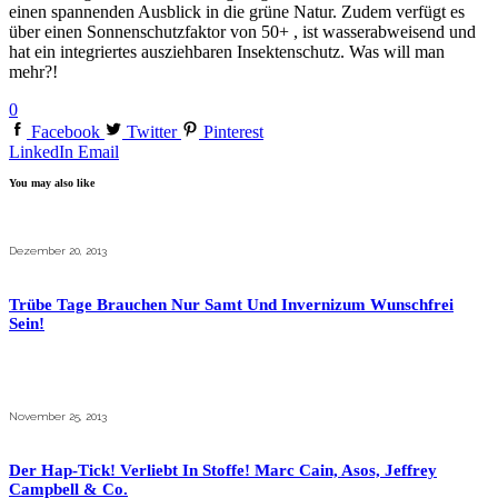
einen spannenden Ausblick in die grüne Natur. Zudem verfügt es
über einen Sonnenschutzfaktor von 50+ , ist wasserabweisend und
hat ein integriertes ausziehbaren Insektenschutz. Was will man
mehr?!
0
Facebook
Twitter
Pinterest
LinkedIn
Email
You may also like
Dezember 20, 2013
Trübe Tage Brauchen Nur Samt Und Invernizum Wunschfrei
Sein!
November 25, 2013
Der Hap-Tick! Verliebt In Stoffe! Marc Cain, Asos, Jeffrey
Campbell & Co.