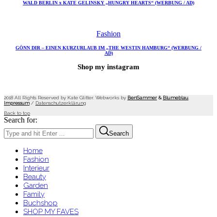
WALD BERLIN x KATE GELINSKY „HUNGRY HEARTS“ (WERBUNG / AD)
Fashion
GÖNN DIR – EINEN KURZURLAUB IM „THE WESTIN HAMBURG“ (WERBUNG /
AD)
Shop my instagram
2018 All Rights Reserved by Kate Glitter. Webworks by
BenSammer
&
Blumeblau
.
Impressum
/
Datenschutzerklärung
Back to top
Search for:
Search
Home
Fashion
Interieur
Beauty
Garden
Family
Buchshop
SHOP MY FAVES