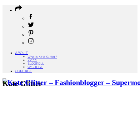
ABOUT
Who is Kate Glitter?
PRESS
BLOGROLL
WISHLIST
CONTACT
Kate Glitter