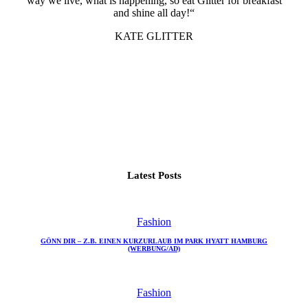
way we live, what is happening, so eat Glitter for breakfast
and shine all day!“
KATE GLITTER
Latest Posts
Fashion
GÖNN DIR – Z.B. EINEN KURZURLAUB IM PARK HYATT HAMBURG
(WERBUNG/AD)
Fashion