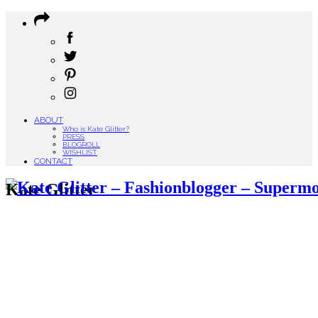
ABOUT
Who is Kate Glitter?
PRESS
BLOGROLL
WISHLIST
CONTACT
Kate Glitter