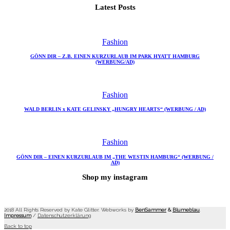
Latest Posts
Fashion
GÖNN DIR – Z.B. EINEN KURZURLAUB IM PARK HYATT HAMBURG
(WERBUNG/AD)
Fashion
WALD BERLIN x KATE GELINSKY „HUNGRY HEARTS“ (WERBUNG / AD)
Fashion
GÖNN DIR – EINEN KURZURLAUB IM „THE WESTIN HAMBURG“ (WERBUNG /
AD)
Shop my instagram
2018 All Rights Reserved by Kate Glitter. Webworks by
BenSammer
&
Blumeblau
.
Impressum
/
Datenschutzerklärung
Back to top