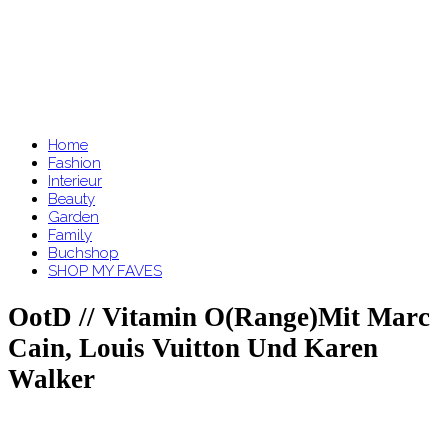
Home
Fashion
Interieur
Beauty
Garden
Family
Buchshop
SHOP MY FAVES
OotD // Vitamin O(range)mit Marc
Cain, Louis Vuitton Und Karen
Walker