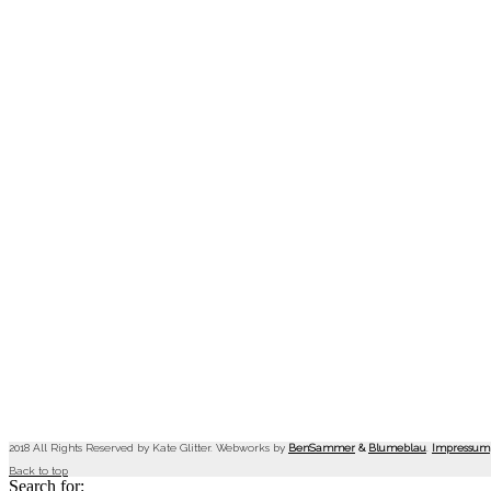
2018 All Rights Reserved by Kate Glitter. Webworks by
BenSammer
&
Blumeblau
.
Impressum
Back to top
Search for: