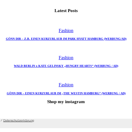
Latest Posts
Fashion
GÖNN DIR – Z.B. EINEN KURZURLAUB IM PARK HYATT HAMBURG (WERBUNG/AD)
Fashion
WALD BERLIN x KATE GELINSKY „HUNGRY HEARTS“ (WERBUNG / AD)
Fashion
GÖNN DIR – EINEN KURZURLAUB IM „THE WESTIN HAMBURG“ (WERBUNG / AD)
Shop my instagram
/
Datenschutzerklärung