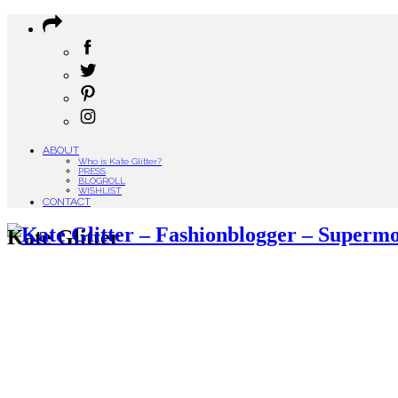
ABOUT
Who is Kate Glitter?
PRESS
BLOGROLL
WISHLIST
CONTACT
Kate Glitter