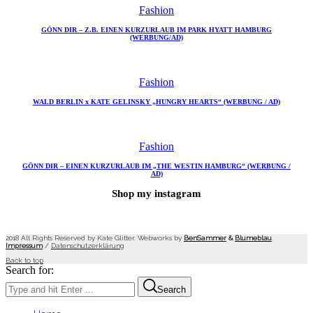
Fashion
GÖNN DIR – Z.B. EINEN KURZURLAUB IM PARK HYATT HAMBURG
(WERBUNG/AD)
Fashion
WALD BERLIN x KATE GELINSKY „HUNGRY HEARTS“ (WERBUNG / AD)
Fashion
GÖNN DIR – EINEN KURZURLAUB IM „THE WESTIN HAMBURG“ (WERBUNG /
AD)
Shop my instagram
2018 All Rights Reserved by Kate Glitter. Webworks by
BenSammer
&
Blumeblau
.
Impressum
/
Datenschutzerklärung
Back to top
Search for:
Search