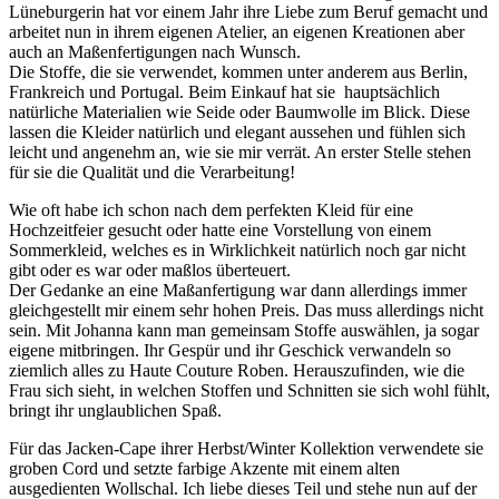
Lüneburgerin hat vor einem Jahr ihre Liebe zum Beruf gemacht und
arbeitet nun in ihrem eigenen Atelier, an eigenen Kreationen aber
auch an Maßenfertigungen nach Wunsch.
Die Stoffe, die sie verwendet, kommen unter anderem aus Berlin,
Frankreich und Portugal. Beim Einkauf hat sie hauptsächlich
natürliche Materialien wie Seide oder Baumwolle im Blick. Diese
lassen die Kleider natürlich und elegant aussehen und fühlen sich
leicht und angenehm an, wie sie mir verrät. An erster Stelle stehen
für sie die Qualität und die Verarbeitung!
Wie oft habe ich schon nach dem perfekten Kleid für eine
Hochzeitfeier gesucht oder hatte eine Vorstellung von einem
Sommerkleid, welches es in Wirklichkeit natürlich noch gar nicht
gibt oder es war oder maßlos überteuert.
Der Gedanke an eine Maßanfertigung war dann allerdings immer
gleichgestellt mir einem sehr hohen Preis. Das muss allerdings nicht
sein. Mit Johanna kann man gemeinsam Stoffe auswählen, ja sogar
eigene mitbringen. Ihr Gespür und ihr Geschick verwandeln so
ziemlich alles zu Haute Couture Roben. Herauszufinden, wie die
Frau sich sieht, in welchen Stoffen und Schnitten sie sich wohl fühlt,
bringt ihr unglaublichen Spaß.
Für das Jacken-Cape ihrer Herbst/Winter Kollektion verwendete sie
groben Cord und setzte farbige Akzente mit einem alten
ausgedienten Wollschal. Ich liebe dieses Teil und stehe nun auf der