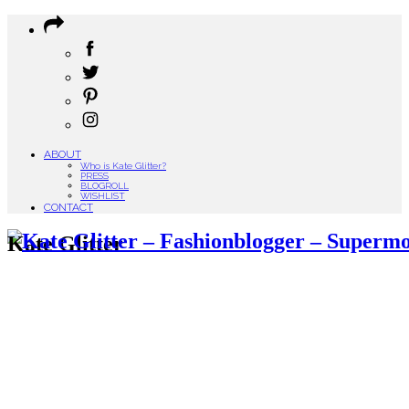
ABOUT
Who is Kate Glitter?
PRESS
BLOGROLL
WISHLIST
CONTACT
Kate Glitter