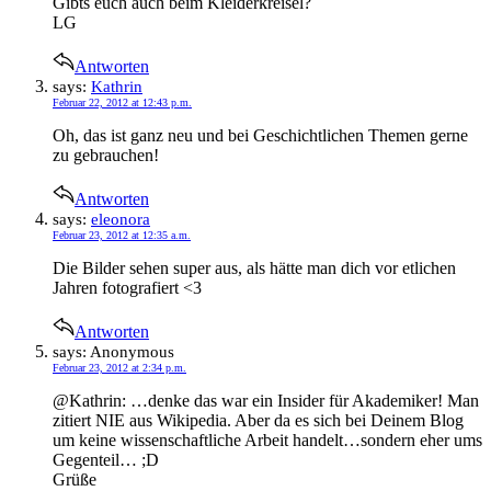
Gibts euch auch beim Kleiderkreisel?
LG
Antworten
says:
Kathrin
Februar 22, 2012 at 12:43 p.m.
Oh, das ist ganz neu und bei Geschichtlichen Themen gerne
zu gebrauchen!
Antworten
says:
eleonora
Februar 23, 2012 at 12:35 a.m.
Die Bilder sehen super aus, als hätte man dich vor etlichen
Jahren fotografiert <3
Antworten
says:
Anonymous
Februar 23, 2012 at 2:34 p.m.
@Kathrin: …denke das war ein Insider für Akademiker! Man
zitiert NIE aus Wikipedia. Aber da es sich bei Deinem Blog
um keine wissenschaftliche Arbeit handelt…sondern eher ums
Gegenteil… ;D
Grüße