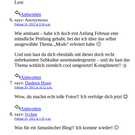
Leni
Antworten
says:
Anonymous
Februar 24, 2012 at 9:44 a.m.
Wie amüsant – habe ich doch erst Anfang Februar eine
mündliche Prüfung gehabt, bei der ich über das selbst
ausgewählte Thema „Mods“ referiert habe 🙂
Und nun hast du dich ebenfalls mit dieser doch recht
unbekannten Subkultur auseinandergesetzt – und du hast das
Thema wirklich ziemlich cool umgesetzt! Kompliment!! :))
Antworten
says:
Darleen Hope
Februar 26, 2012 at 10:12 a.m.
Wow, du machst echt tolle Fotos!! Ich verfolge dich jetzt 😉
Antworten
says:
lychee
Februar 26, 2012 at 1:02 p.m.
Was für ein fantastischer Blog!! Ich komme wieder! 🙂