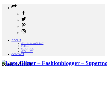
ABOUT
Who is Kate Glitter?
PRESS
BLOGROLL
WISHLIST
CONTACT
Kate Glitter