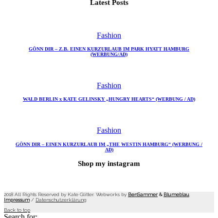
Latest Posts
Fashion
GÖNN DIR – Z.B. EINEN KURZURLAUB IM PARK HYATT HAMBURG
(WERBUNG/AD)
Fashion
WALD BERLIN x KATE GELINSKY „HUNGRY HEARTS“ (WERBUNG / AD)
Fashion
GÖNN DIR – EINEN KURZURLAUB IM „THE WESTIN HAMBURG“ (WERBUNG /
AD)
Shop my instagram
2018 All Rights Reserved by Kate Glitter. Webworks by
BenSammer
&
Blumeblau
.
Impressum
/
Datenschutzerklärung
Back to top
Search for: