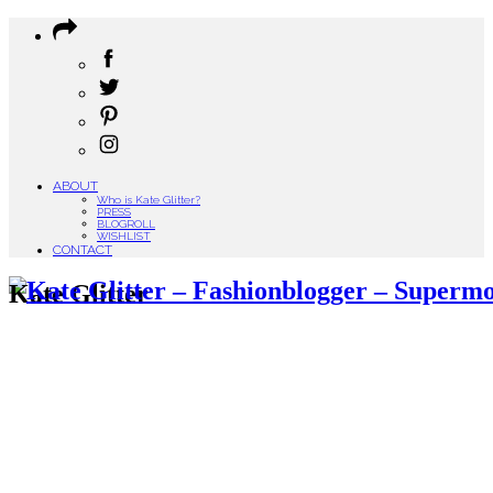
ABOUT
Who is Kate Glitter?
PRESS
BLOGROLL
WISHLIST
CONTACT
Kate Glitter