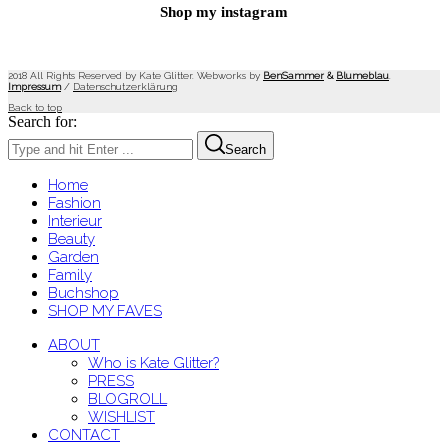
Shop my instagram
2018 All Rights Reserved by Kate Glitter. Webworks by
BenSammer
&
Blumeblau
.
Impressum
/
Datenschutzerklärung
Back to top
Search for:
Search
Home
Fashion
Interieur
Beauty
Garden
Family
Buchshop
SHOP MY FAVES
ABOUT
Who is Kate Glitter?
PRESS
BLOGROLL
WISHLIST
CONTACT