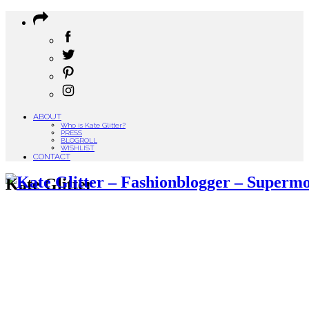
ABOUT
Who is Kate Glitter?
PRESS
BLOGROLL
WISHLIST
CONTACT
Kate Glitter