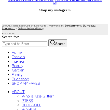
GÖNN DIR – EINEN KURZURLAUB IM „THE WESTIN HAMBURG“ (WERBUNG /
AD)
Shop my instagram
2018 All Rights Reserved by Kate Glitter. Webworks by
BenSammer
&
Blumeblau
.
Impressum
/
Datenschutzerklärung
Back to top
Search for:
Search
Home
Fashion
Interieur
Beauty
Garden
Family
Buchshop
SHOP MY FAVES
ABOUT
Who is Kate Glitter?
PRESS
BLOGROLL
WISHLIST