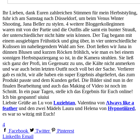
Ihr Lieben, dank Euren zahlreichen Stimmen für mein Herbststyling,
fuhr ich am Samstag nach Düsseldorf, um beim Venus Winter
Shooting, Jana Beller zu stylen. 4 weitere Bloggerkolleginnen
waren mit von der Partie und die Outfits alle samt ein bunter Strauß,
der unterschiedlicher nicht hätte sein können. Der Tag begann mit
einem ausgiebigen Frühstück und ging über, in vier unterschiedliche
Kulissen im naheliegendem Wald am See. Dort ließen wir Jana in
dünnen Blusen und kurzen Röcken fröhlich, wie man es bei einem
sonnigen Herbstspaziergang so ist, in die Kamera strahlen. Sie ließ
sich ganz der Profi, im Gegensatz zu uns, die Kälte nicht anmerken
und war auch beim letzten Outfit noch voll bei der Sache. Verlierer
gab es nicht, wir alle haben ein super Ergebnis abgeliefert, das zum
Produkt passte und dem Kunden gefiel. Die Bilder sind nun in der
finalen Bearbeitung und auch das Making of Video ist noch im
Schnitt. In ein paar Tagen, stelle ich das Ergebnis für Euch online!
Ich bin gespannt! uiuiui
Liebste Grüße an Lu von
Luziehtan
, Valentina von
Always like a
feather
und den zwei Mädels Laura und Helena von
Hypnotiiized
,
es war so witzig mit Euch!
4
Facebook
Twitter
Pinterest
LinkedIn
Email