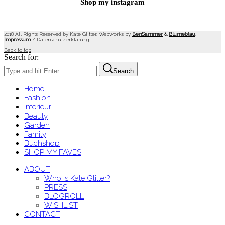
Shop my instagram
2018 All Rights Reserved by Kate Glitter. Webworks by
BenSammer
&
Blumeblau
.
Impressum
/
Datenschutzerklärung
Back to top
Search for:
Search
Home
Fashion
Interieur
Beauty
Garden
Family
Buchshop
SHOP MY FAVES
ABOUT
Who is Kate Glitter?
PRESS
BLOGROLL
WISHLIST
CONTACT