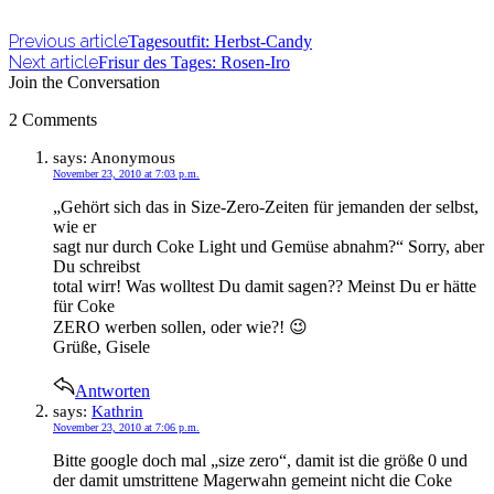
Previous article
Tagesoutfit: Herbst-Candy
Next article
Frisur des Tages: Rosen-Iro
Join the Conversation
2 Comments
says:
Anonymous
November 23, 2010 at 7:03 p.m.
„Gehört sich das in Size-Zero-Zeiten für jemanden der selbst,
wie er
sagt nur durch Coke Light und Gemüse abnahm?“ Sorry, aber
Du schreibst
total wirr! Was wolltest Du damit sagen?? Meinst Du er hätte
für Coke
ZERO werben sollen, oder wie?! 😉
Grüße, Gisele
Antworten
says:
Kathrin
November 23, 2010 at 7:06 p.m.
Bitte google doch mal „size zero“, damit ist die größe 0 und
der damit umstrittene Magerwahn gemeint nicht die Coke