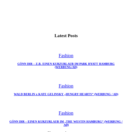
Latest Posts
Fashion
GÖNN DIR – Z.B. EINEN KURZURLAUB IM PARK HYATT HAMBURG
(WERBUNG/AD)
Fashion
WALD BERLIN x KATE GELINSKY „HUNGRY HEARTS“ (WERBUNG / AD)
Fashion
GÖNN DIR – EINEN KURZURLAUB IM „THE WESTIN HAMBURG“ (WERBUNG /
AD)