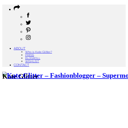
ABOUT
Who is Kate Glitter?
PRESS
BLOGROLL
WISHLIST
CONTACT
Kate Glitter