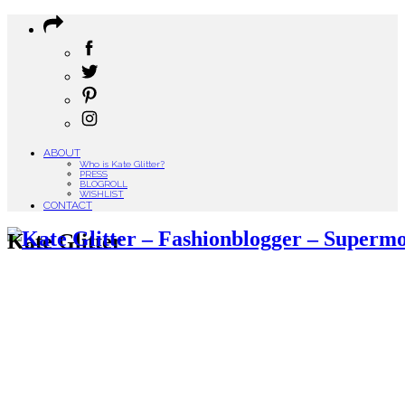
ABOUT
Who is Kate Glitter?
PRESS
BLOGROLL
WISHLIST
CONTACT
Kate Glitter