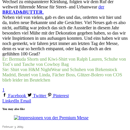
Wechsel zu entspannterer Kleidung, folgten wir dem Ruf der
weltweit führende Messe für Street- and Urbanwear
der
BREAD&BUTTER
.
Neben viel von vielen, gab es dies und das, orderten wir hier und
da, trafen neue Bekannte und alte Gesichter. Viel Neues gab es also
nicht, auffällig war jedoch das sich die Aussteller in diesem Jahr
besonders viel Mühe mit der Dekoration gegeben haben, so das wir
viele Inspirtionen in uns aufsaugen konnten. Und eins haben wir uns
noch gemerkt, wir fahren jetzt immer am letzten Tag der Messe,
denn es war so herrlich entspannt, oder lag das doch an den
gefühlten 100 Grad?
Er: Bermuda Shorts und Kiwi-Shirt von Ralph Lauren, Schuhe von
Tod´s und Tasche von Cowboy Bag
Sie: Shirt von H&M NightWear und Schuhen von Birkenstock
Madrid, Beutel von Linda, Fächer Boss, Glitzer-Bolero von COS
blieb leider im Beutelchen
1
Facebook
Twitter
Pinterest
LinkedIn
Email
You may also like
Februar 3, 2009