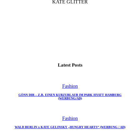
KATE GLITTER
Latest Posts
Fashion
GÖNN DIR – Z.B. EINEN KURZURLAUB IM PARK HYATT HAMBURG
(WERBUNG/AD)
Fashion
WALD BERLIN x KATE GELINSKY „HUNGRY HEARTS“ (WERBUNG / AD)