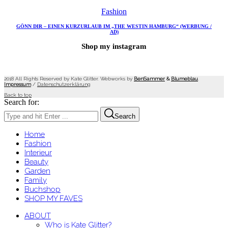
Fashion
GÖNN DIR – EINEN KURZURLAUB IM „THE WESTIN HAMBURG“ (WERBUNG /
AD)
Shop my instagram
2018 All Rights Reserved by Kate Glitter. Webworks by
BenSammer
&
Blumeblau
.
Impressum
/
Datenschutzerklärung
Back to top
Search for:
Search
Home
Fashion
Interieur
Beauty
Garden
Family
Buchshop
SHOP MY FAVES
ABOUT
Who is Kate Glitter?