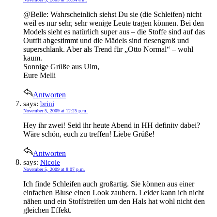
@Belle: Wahrscheinlich siehst Du sie (die Schleifen) nicht
weil es nur sehr, sehr wenige Leute tragen können. Bei den
Models sieht es natürlich super aus – die Stoffe sind auf das
Outfit abgestimmt und die Mädels sind riesengroß und
superschlank. Aber als Trend für „Otto Normal“ – wohl
kaum.
Sonnige Grüße aus Ulm,
Eure Melli
Antworten
says:
brini
November 5, 2009 at 12:25 p.m.
Hey ihr zwei! Seid ihr heute Abend in HH definitv dabei?
Wäre schön, euch zu treffen! Liebe Grüße!
Antworten
says:
Nicole
November 5, 2009 at 8:07 p.m.
Ich finde Schleifen auch großartig. Sie können aus einer
einfachen Bluse einen Look zaubern. Leider kann ich nicht
nähen und ein Stoffstreifen um den Hals hat wohl nicht den
gleichen Effekt.