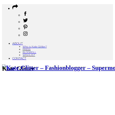
ABOUT
Who is Kate Glitter?
PRESS
BLOGROLL
WISHLIST
CONTACT
Kate Glitter