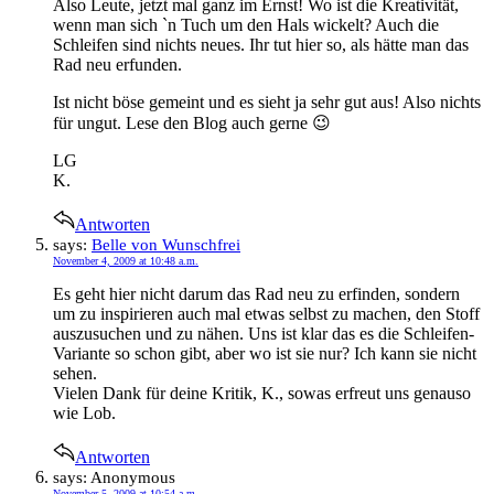
Also Leute, jetzt mal ganz im Ernst! Wo ist die Kreativität,
wenn man sich `n Tuch um den Hals wickelt? Auch die
Schleifen sind nichts neues. Ihr tut hier so, als hätte man das
Rad neu erfunden.
Ist nicht böse gemeint und es sieht ja sehr gut aus! Also nichts
für ungut. Lese den Blog auch gerne 😉
LG
K.
Antworten
says:
Belle von Wunschfrei
November 4, 2009 at 10:48 a.m.
Es geht hier nicht darum das Rad neu zu erfinden, sondern
um zu inspirieren auch mal etwas selbst zu machen, den Stoff
auszusuchen und zu nähen. Uns ist klar das es die Schleifen-
Variante so schon gibt, aber wo ist sie nur? Ich kann sie nicht
sehen.
Vielen Dank für deine Kritik, K., sowas erfreut uns genauso
wie Lob.
Antworten
says:
Anonymous
November 5, 2009 at 10:54 a.m.