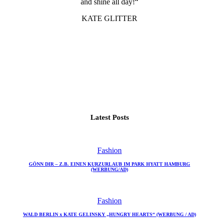
and shine all day!“
KATE GLITTER
Latest Posts
Fashion
GÖNN DIR – Z.B. EINEN KURZURLAUB IM PARK HYATT HAMBURG
(WERBUNG/AD)
Fashion
WALD BERLIN x KATE GELINSKY „HUNGRY HEARTS“ (WERBUNG / AD)