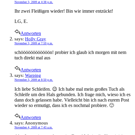
November 3, 2009 at 4:38 p.m.
Ihr zwei Fleißigen wieder! Bin wie immer entzückt!
LG, E.
Antworten
says:
Holly Gray
November 3, 2009 at 7:59 p.m.
schöööööööööööön! probier ich glaub ich morgen mit nem
tuch direkt mal aus
Antworten
says:
Warping
November 3, 2009 at 8:50 p.m.
Ich liebe Schleifen. 😉 Ich habe mal mein großes Tuch als
Schleife um den Hals gebunden. Ich frage mich, wieso ich es
dann doch gelassen habe. Vielleicht bin ich nach eurem Post
wieder so ermutigt, dass ich es nochmal probiere. 🙂
Antworten
says:
Anonymous
November 4, 2009 at 7:43 a.m.