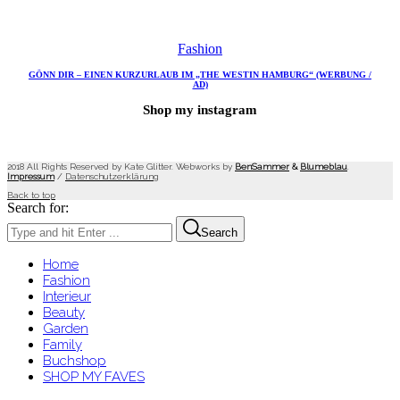
Fashion
GÖNN DIR – EINEN KURZURLAUB IM „THE WESTIN HAMBURG“ (WERBUNG /
AD)
Shop my instagram
2018 All Rights Reserved by Kate Glitter. Webworks by
BenSammer
&
Blumeblau
.
Impressum
/
Datenschutzerklärung
Back to top
Search for:
Search
Home
Fashion
Interieur
Beauty
Garden
Family
Buchshop
SHOP MY FAVES