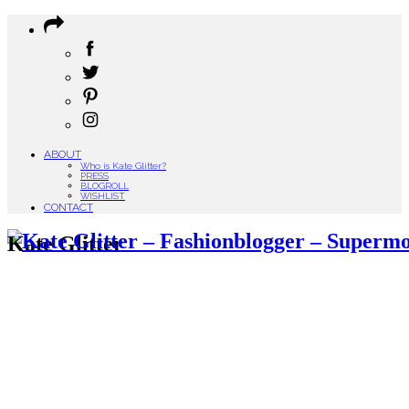
ABOUT
Who is Kate Glitter?
PRESS
BLOGROLL
WISHLIST
CONTACT
Kate Glitter