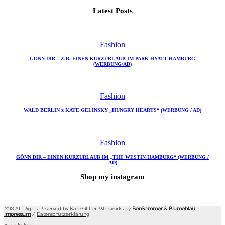
Latest Posts
Fashion
GÖNN DIR – Z.B. EINEN KURZURLAUB IM PARK HYATT HAMBURG
(WERBUNG/AD)
Fashion
WALD BERLIN x KATE GELINSKY „HUNGRY HEARTS“ (WERBUNG / AD)
Fashion
GÖNN DIR – EINEN KURZURLAUB IM „THE WESTIN HAMBURG“ (WERBUNG /
AD)
Shop my instagram
2018 All Rights Reserved by Kate Glitter. Webworks by
BenSammer
&
Blumeblau
.
Impressum
/
Datenschutzerklärung
Back to top