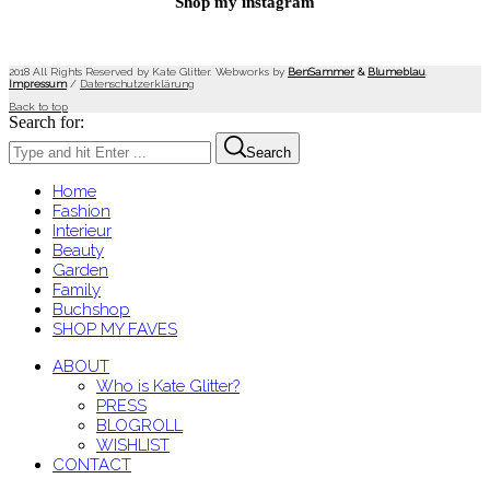
Shop my instagram
2018 All Rights Reserved by Kate Glitter. Webworks by
BenSammer
&
Blumeblau
.
Impressum
/
Datenschutzerklärung
Back to top
Search for:
Search
Home
Fashion
Interieur
Beauty
Garden
Family
Buchshop
SHOP MY FAVES
ABOUT
Who is Kate Glitter?
PRESS
BLOGROLL
WISHLIST
CONTACT