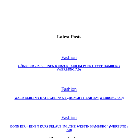
Latest Posts
Fashion
GÖNN DIR – Z.B. EINEN KURZURLAUB IM PARK HYATT HAMBURG
(WERBUNG/AD)
Fashion
WALD BERLIN x KATE GELINSKY „HUNGRY HEARTS“ (WERBUNG / AD)
Fashion
GÖNN DIR – EINEN KURZURLAUB IM „THE WESTIN HAMBURG“ (WERBUNG /
AD)