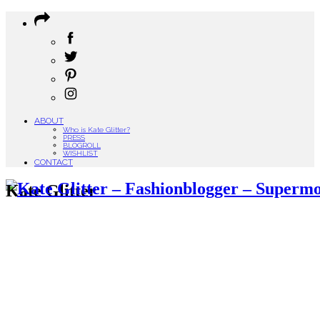
ABOUT
Who is Kate Glitter?
PRESS
BLOGROLL
WISHLIST
CONTACT
Kate Glitter