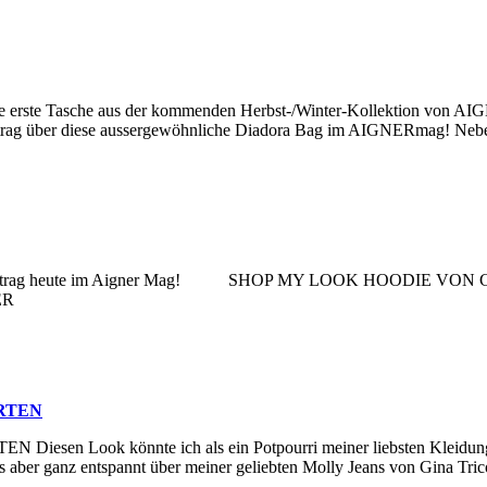
 Tasche aus der kommenden Herbst-/Winter-Kollektion von AIGNER pr
eitrag über diese aussergewöhnliche Diadora Bag im AIGNERmag! Ne
en Beitrag heute im Aigner Mag! SHOP MY LOOK HOODIE V
NER
RTEN
k könnte ich als ein Potpourri meiner liebsten Kleidungsstüc
s aber ganz entspannt über meiner geliebten Molly Jeans von Gina Tric