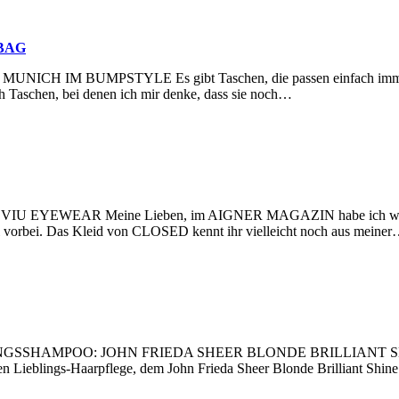
BAG
UMPSTYLE Es gibt Taschen, die passen einfach immer – jene T
ch Taschen, bei denen ich mir denke, dass sie noch…
WEAR Meine Lieben, im AIGNER MAGAZIN habe ich wieder einen
l vorbei. Das Kleid von CLOSED kennt ihr vielleicht noch aus meine
HAMPOO: JOHN FRIEDA SHEER BLONDE BRILLIANT SHINE Diese B
n Lieblings-Haarpflege, dem John Frieda Sheer Blonde Brilliant Shine 