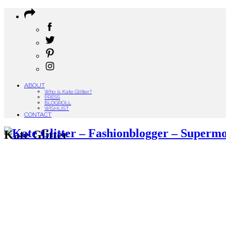
ABOUT
Who is Kate Glitter?
PRESS
BLOGROLL
WISHLIST
CONTACT
Kate Glitter