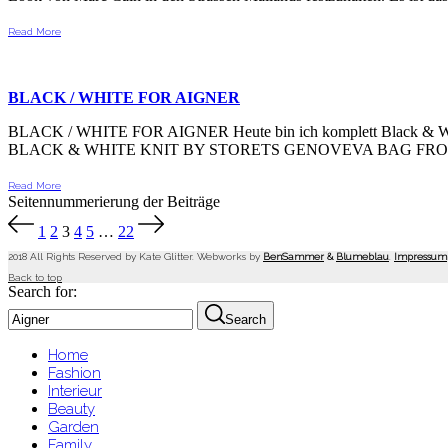
Read More
BLACK / WHITE FOR AIGNER
BLACK / WHITE FOR AIGNER Heute bin ich komplett Black & Whi
BLACK & WHITE KNIT BY STORETS GENOVEVA BAG FR
Read More
Seitennummerierung der Beiträge
1
2
3
4
5
…
22
2018 All Rights Reserved by Kate Glitter. Webworks by
BenSammer
&
Blumeblau
.
Impressum
Back to top
Search for:
Search
Home
Fashion
Interieur
Beauty
Garden
Family