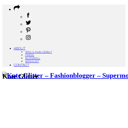
ABOUT
Who is Kate Glitter?
PRESS
BLOGROLL
WISHLIST
CONTACT
Kate Glitter