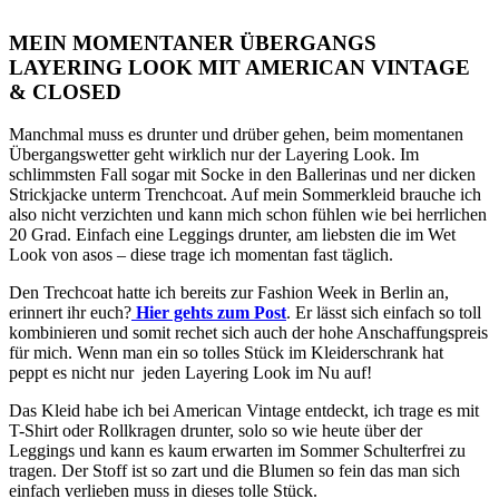
MEIN MOMENTANER ÜBERGANGS
LAYERING LOOK MIT AMERICAN VINTAGE
& CLOSED
Manchmal muss es drunter und drüber gehen, beim momentanen
Übergangswetter geht wirklich nur der Layering Look. Im
schlimmsten Fall sogar mit Socke in den Ballerinas und ner dicken
Strickjacke unterm Trenchcoat. Auf mein Sommerkleid brauche ich
also nicht verzichten und kann mich schon fühlen wie bei herrlichen
20 Grad. Einfach eine Leggings drunter, am liebsten die im Wet
Look von asos – diese trage ich momentan fast täglich.
Den Trechcoat hatte ich bereits zur Fashion Week in Berlin an,
erinnert ihr euch?
Hier gehts zum Post
. Er lässt sich einfach so toll
kombinieren und somit rechet sich auch der hohe Anschaffungspreis
für mich. Wenn man ein so tolles Stück im Kleiderschrank hat
peppt es nicht nur jeden Layering Look im Nu auf!
Das Kleid habe ich bei American Vintage entdeckt, ich trage es mit
T-Shirt oder Rollkragen drunter, solo so wie heute über der
Leggings und kann es kaum erwarten im Sommer Schulterfrei zu
tragen. Der Stoff ist so zart und die Blumen so fein das man sich
einfach verlieben muss in dieses tolle Stück.