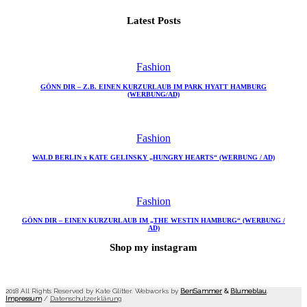
Latest Posts
Fashion
GÖNN DIR – Z.B. EINEN KURZURLAUB IM PARK HYATT HAMBURG
(WERBUNG/AD)
Fashion
WALD BERLIN x KATE GELINSKY „HUNGRY HEARTS“ (WERBUNG / AD)
Fashion
GÖNN DIR – EINEN KURZURLAUB IM „THE WESTIN HAMBURG“ (WERBUNG /
AD)
Shop my instagram
2018 All Rights Reserved by Kate Glitter. Webworks by
BenSammer
&
Blumeblau
.
Impressum
/
Datenschutzerklärung