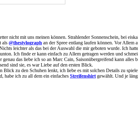
tter nicht mit uns meinen können. Strahlender Sonnenschein, bei eiska
t als
@thestylograph
an der Spree entlang laufen können. Vor Allem a
ichts leichter als das bei der Auswahl die mir geboten wurde. Ich hat
nton. Ich finde er kann einfach zu Allem getragen werden und schmeic
ber genau das liebe ich so an Marc Cain, Saisonübergreifend kann alle
send sind sie, es war Liebe auf den ersten Blick.
en Blick zu den Schuhen lenkt, ich liebe es mit solchen Details zu spi
, habe ich zu all dem ein einfaches
Streifenshirt
gewählt. Und je länge