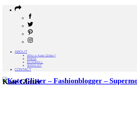
ABOUT
Who is Kate Glitter?
PRESS
BLOGROLL
WISHLIST
CONTACT
Kate Glitter