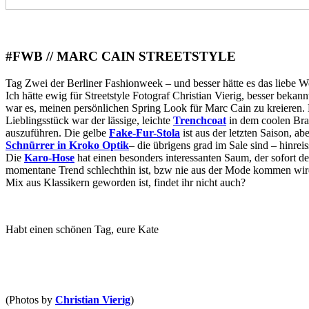
#FWB // MARC CAIN STREETSTYLE
Tag Zwei der Berliner Fashionweek – und besser hätte es das liebe We
Ich hätte ewig für Streetstyle Fotograf Christian Vierig, besser bekann
war es, meinen persönlichen Spring Look für Marc Cain zu kreieren. N
Lieblingsstück war der lässige, leichte
Trenchcoat
in dem coolen Brau
auszuführen. Die gelbe
Fake-Fur-Stola
ist aus der letzten Saison, a
Schnürrer in Kroko Optik
– die übrigens grad im Sale sind – hinreis
Die
Karo-Hose
hat einen besonders interessanten Saum, der sofort d
momentane Trend schlechthin ist, bzw nie aus der Mode kommen wird
Mix aus Klassikern geworden ist, findet ihr nicht auch?
Habt einen schönen Tag, eure Kate
(Photos by
Christian Vierig
)