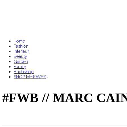
Home
Fashion
Interieur
Beauty
Garden
Family
Buchshop
SHOP MY FAVES
#FWB // MARC CAI