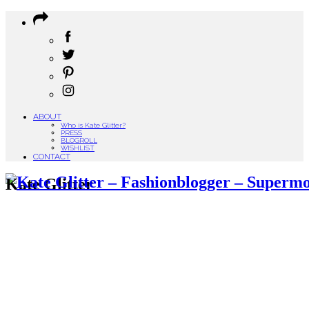
ABOUT
Who is Kate Glitter?
PRESS
BLOGROLL
WISHLIST
CONTACT
Kate Glitter