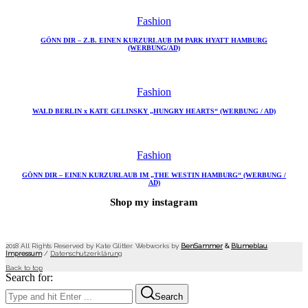
Fashion
GÖNN DIR – Z.B. EINEN KURZURLAUB IM PARK HYATT HAMBURG
(WERBUNG/AD)
Fashion
WALD BERLIN x KATE GELINSKY „HUNGRY HEARTS“ (WERBUNG / AD)
Fashion
GÖNN DIR – EINEN KURZURLAUB IM „THE WESTIN HAMBURG“ (WERBUNG /
AD)
Shop my instagram
2018 All Rights Reserved by Kate Glitter. Webworks by
BenSammer
&
Blumeblau
.
Impressum
/
Datenschutzerklärung
Back to top
Search for:
Search