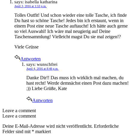
says:
isabella katharina
April 3, 2016 at 1:53 p.m.
Tolles Outfit! Und schon wieder eine tolle Tasche, ich finde
Du hast so schöne Tasche! Jedes bin ich erstaunt, wenn in
einem Post eine neue Tasche auftaucht! Ich hätte auch gerne
so viel Auswahl! Ich wäre mal neugierig auf Deine
Taschensammlung! Vielleicht magst Du sie mal zeigen!?
Viele Grüsse
Antworten
says:
wunschfrei
April 4, 2016 at 8:48 p.m.
Danke Dir!! Das muss ich wirklich mal machen, du
hast recht! Werde demnächst einen Post dazu machen!
;)) Liebe Grüße, Kate
Antworten
Leave a comment
Leave a comment
Deine E-Mail-Adresse wird nicht veröffentlicht.
Erforderliche
Felder sind mit
*
markiert