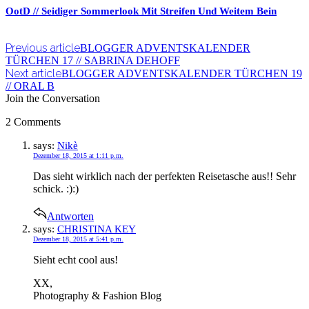
OotD // Seidiger Sommerlook Mit Streifen Und Weitem Bein
Previous article
BLOGGER ADVENTSKALENDER
TÜRCHEN 17 // SABRINA DEHOFF
Next article
BLOGGER ADVENTSKALENDER TÜRCHEN 19
// ORAL B
Join the Conversation
2 Comments
says:
Nikè
Dezember 18, 2015 at 1:11 p.m.
Das sieht wirklich nach der perfekten Reisetasche aus!! Sehr
schick. :):)
Antworten
says:
CHRISTINA KEY
Dezember 18, 2015 at 5:41 p.m.
Sieht echt cool aus!
XX,
Photography & Fashion Blog