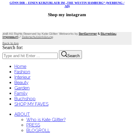
GÖNN DIR – EINEN KURZURLAUB IM „THE WESTIN HAMBURG“ (WERBUNG /
AD)
Shop my instagram
2018 All Rights Reserved by Kate Glitter. Webworks by
BenSammer
&
Blumeblau
.
Impressum
/
Datenschutzerklärung
Back to top
Search for:
Search
Home
Fashion
Interieur
Beauty
Garden
Family
Buchshop
SHOP MY FAVES
ABOUT
Who is Kate Glitter?
PRESS
BLOGROLL