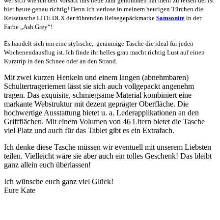
wer sich wie ich den Vorsatz fürs neue Jahr genommen hat mehr zu reisen der ist
hier heute genau richtig! Denn ich verlose in meinem heutigen Türchen die
Reisetasche LITE DLX der führenden Reisegepäckmarke
Samsonite
in der
Farbe „Ash Grey“!
Es handelt sich um eine stylische, geräumige Tasche die ideal für jeden
Wochenendausflug ist. Ich finde ihr helles grau macht richtig Lust auf einen
Kurztrip in den Schnee oder an den Strand.
Mit zwei kurzen Henkeln und einem langen (abnehmbaren)
Schultertrageriemen lässt sie sich auch vollgepackt angenehm
tragen. Das exquisite, schmiegsame Material kombiniert eine
markante Webstruktur mit dezent geprägter Oberfläche. Die
hochwertige Ausstattung bietet u. a. Lederapplikationen an den
Griffflächen. Mit einem Volumen von 46 Litern bietet die Tasche
viel Platz und auch für das Tablet gibt es ein Extrafach.
Ich denke diese Tasche müssen wir eventuell mit unserem Liebsten
teilen. Vielleicht wäre sie aber auch ein tolles Geschenk! Das bleibt
ganz allein euch überlassen!
Ich wünsche euch ganz viel Glück!
Eure Kate