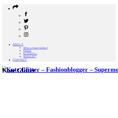
ABOUT
Who is Kate Glitter?
PRESS
BLOGROLL
WISHLIST
CONTACT
Kate Glitter