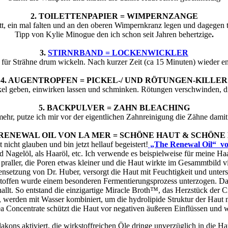
2. TOILETTENPAPIER = WIMPERNZANGE
tt, ein mal falten und an den oberen Wimpernkranz legen und dagegen 
Tipp von Kylie Minogue den ich schon seit Jahren behertzige
.
3.
STIRNRBAND = LOCKENWICKLER
ür Strähne drum wickeln. Nach kurzer Zeit (ca 15 Minuten) wieder ent
4. AUGENTROPFEN = PICKEL-/ UND RÖTUNGEN-KILLER
kel geben, einwirken lassen und schminken. Rötungen verschwinden, d
5. BACKPULVER = ZAHN BLEACHING
hr, putze ich mir vor der eigentlichen Zahnreinigung die Zähne damit. 
E RENEWAL OIL VON LA MER = SCHÖNE HAUT & SCHÖNE
nicht glauben und bin jetzt hellauf begeistert!
„The Renewal Oil“ vo
agelöl, als Haaröl, etc. Ich verwende es beispielweise für meine Haa
raller, die Poren etwas kleiner und die Haut wirkte im Gesammtbild vie
etzung von Dr. Huber, versorgt die Haut mit Feuchtigkeit und unters
ltsstoffen wurde einem besonderen Fermentierungsprozess unterzogen. D
allt. So entstand die einzigartige Miracle Broth™, das Herzstück der 
™, werden mit Wasser kombiniert, um die hydrolipide Struktur der Ha
 Concentrate schützt die Haut vor negativen äußeren Einflüssen und 
kons aktiviert, die wirkstoffreichen Öle dringe unverzüglich in die Hau