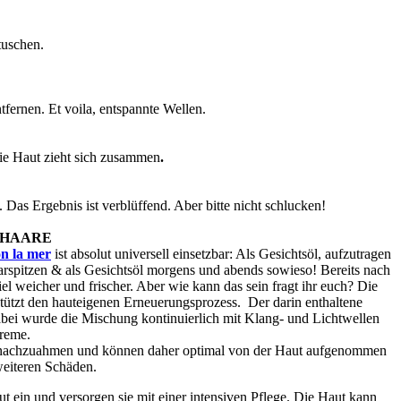
tuschen.
fernen. Et voila, entspannte Wellen.
ie Haut zieht sich zusammen
.
Das Ergebnis ist verblüffend. Aber bitte nicht schlucken!
 HAARE
n la mer
ist absolut universell einsetzbar: Als Gesichtsöl, aufzutragen
rspitzen & als Gesichtsöl morgens und abends sowieso! Bereits nach
l weicher und frischer. Aber wie kann das sein fragt ihr euch? Die
tützt den hauteigenen Erneuerungsprozess. Der darin enthaltene
abei wurde die Mischung kontinuierlich mit Klang- und Lichtwellen
Creme.
ut nachzuahmen und können daher optimal von der Haut aufgenommen
weiteren Schäden.
t ein und versorgen sie mit einer intensiven Pflege. Die Haut kann