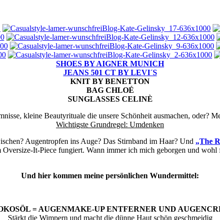
SHOES BY AIGNER MUNICH
JEANS 501 CT BY LEVI´S
KNIT BY BENETTON
BAG CHLOÉ
SUNGLASSES CELINÈ
imnisse, kleine Beautyrituale die unsere Schönheit ausmachen, oder? Me
Wichtigste Grundregel: Umdenken
ischen? Augentropfen ins Auge? Das Stirnband im Haar? Und
„The R
Oversize-It-Piece fungiert. Wann immer ich mich geborgen und wohl füh
Und hier kommen meine persönlichen Wundermittel:
KOKOSÖL = AUGENMAKE-UP ENTFERNER UND AUGENC
Stärkt die Wimpern und macht die dünne Haut schön geschmeidig