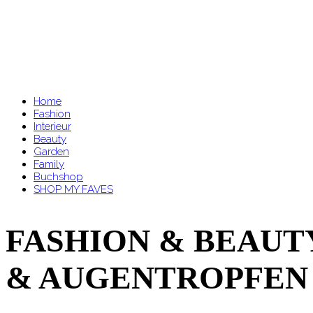
Home
Fashion
Interieur
Beauty
Garden
Family
Buchshop
SHOP MY FAVES
FASHION & BEAUTY
& AUGENTROPFEN