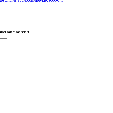
ttps://itunes.apple.com/app/id979500671
sind mit
*
markiert