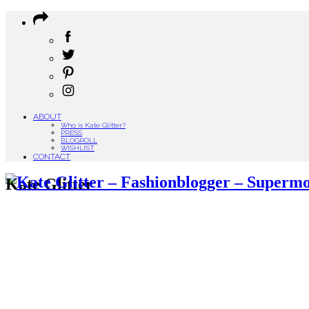
ABOUT
Who is Kate Glitter?
PRESS
BLOGROLL
WISHLIST
CONTACT
Kate Glitter