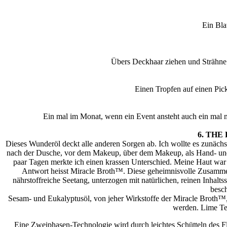
Ein Bla
Übers Deckhaar ziehen und Strähne f
Einen Tropfen auf einen Pic
Ein mal im Monat, wenn ein Event ansteht auch ein mal me
6. TH
Dieses Wunderöl deckt alle anderen Sorgen ab. Ich wollte es zunächst 
nach der Dusche, vor dem Makeup, über dem Makeup, als Hand- und N
paar Tagen merkte ich einen krassen Unterschied. Meine Haut war p
Antwort heisst Miracle Broth™. Diese geheimnisvolle Zusammens
nährstoffreiche Seetang, unterzogen mit natürlichen, reinen Inha
besch
Sesam- und Eukalyptusöl, von jeher Wirkstoffe der Miracle Broth
werden. Lime Tea
Eine Zweiphasen-Technologie wird durch leichtes Schütteln des Fla