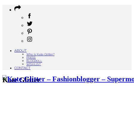
ABOUT
Who is Kate Glitter?
PRESS
BLOGROLL
WISHLIST
CONTACT
Kate Glitter