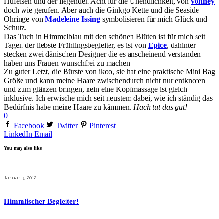
Hufeisen und der liegenden Acht für die Unendlichkeit, von
vonhey
doch wie gerufen. Aber auch die Ginkgo Kette und die Seaside
Ohringe von
Madeleine Issing
symbolisieren für mich Glück und
Schutz.
Das Tuch in Himmelblau mit den schönen Blüten ist für mich seit
Tagen der liebste Frühlingsbegleiter, es ist von
Epice
, dahinter
stecken zwei dänischen Designer die es anscheinend verstanden
haben uns Frauen wunschfrei zu machen.
Zu guter Letzt, die Bürste von ikoo, sie hat eine praktische Mini Bag
Größe und kann meine Haare zwischendurch nicht nur entknoten
und zum glänzen bringen, nein eine Kopfmassage ist gleich
inklusive. Ich erwische mich seit neustem dabei, wie ich ständig das
Bedürfnis habe meine Haare zu kämmen.
Hach tut das gut!
0
Facebook
Twitter
Pinterest
LinkedIn
Email
You may also like
Januar 9, 2012
Himmlischer Begleiter!