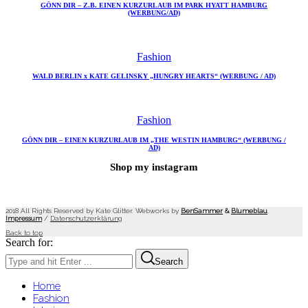
GÖNN DIR – Z.B. EINEN KURZURLAUB IM PARK HYATT HAMBURG
(WERBUNG/AD)
Fashion
WALD BERLIN x KATE GELINSKY „HUNGRY HEARTS“ (WERBUNG / AD)
Fashion
GÖNN DIR – EINEN KURZURLAUB IM „THE WESTIN HAMBURG“ (WERBUNG /
AD)
Shop my instagram
2018 All Rights Reserved by Kate Glitter. Webworks by
BenSammer
&
Blumeblau
.
Impressum
/
Datenschutzerklärung
Back to top
Search for:
Search
Home
Fashion