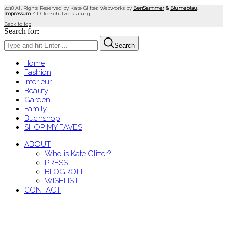
2018 All Rights Reserved by Kate Glitter. Webworks by
BenSammer
&
Blumeblau
.
Impressum
/
Datenschutzerklärung
Back to top
Search for:
Search
Home
Fashion
Interieur
Beauty
Garden
Family
Buchshop
SHOP MY FAVES
ABOUT
Who is Kate Glitter?
PRESS
BLOGROLL
WISHLIST
CONTACT