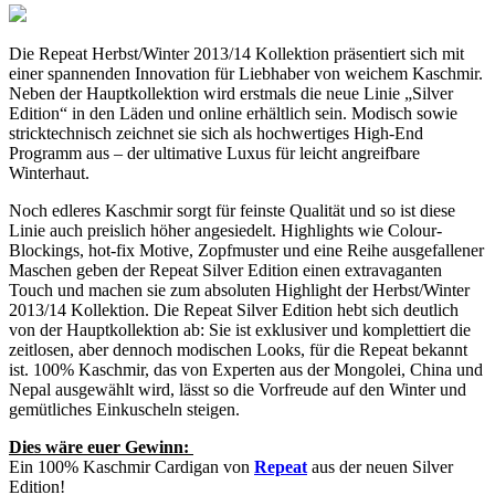
Die Repeat Herbst/Winter 2013/14 Kollektion präsentiert sich mit
einer spannenden Innovation für Liebhaber von weichem Kaschmir.
Neben der Hauptkollektion wird erstmals die neue Linie „Silver
Edition“ in den Läden und online erhältlich sein. Modisch sowie
stricktechnisch zeichnet sie sich als hochwertiges High-End
Programm aus – der ultimative Luxus für leicht angreifbare
Winterhaut.
Noch edleres Kaschmir sorgt für feinste Qualität und so ist diese
Linie auch preislich höher angesiedelt. Highlights wie Colour-
Blockings, hot-fix Motive, Zopfmuster und eine Reihe ausgefallener
Maschen geben der Repeat Silver Edition einen extravaganten
Touch und machen sie zum absoluten Highlight der Herbst/Winter
2013/14 Kollektion. Die Repeat Silver Edition hebt sich deutlich
von der Hauptkollektion ab: Sie ist exklusiver und komplettiert die
zeitlosen, aber dennoch modischen Looks, für die Repeat bekannt
ist. 100% Kaschmir, das von Experten aus der Mongolei, China und
Nepal ausgewählt wird, lässt so die Vorfreude auf den Winter und
gemütliches Einkuscheln steigen.
Dies wäre euer Gewinn:
Ein 100% Kaschmir Cardigan von
Repeat
aus der neuen Silver
Edition!