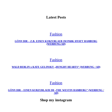
Latest Posts
Fashion
GÖNN DIR – Z.B. EINEN KURZURLAUB IM PARK HYATT HAMBURG
(WERBUNG/AD)
Fashion
WALD BERLIN x KATE GELINSKY „HUNGRY HEARTS“ (WERBUNG / AD)
Fashion
GÖNN DIR – EINEN KURZURLAUB IM „THE WESTIN HAMBURG“ (WERBUNG /
AD)
Shop my instagram