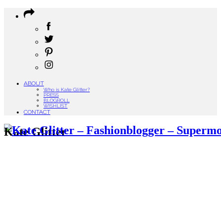
ABOUT
Who is Kate Glitter?
PRESS
BLOGROLL
WISHLIST
CONTACT
Kate Glitter