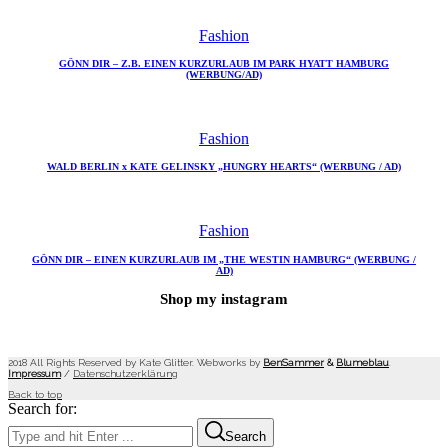
Fashion
GÖNN DIR – Z.B. EINEN KURZURLAUB IM PARK HYATT HAMBURG
(WERBUNG/AD)
Fashion
WALD BERLIN x KATE GELINSKY „HUNGRY HEARTS“ (WERBUNG / AD)
Fashion
GÖNN DIR – EINEN KURZURLAUB IM „THE WESTIN HAMBURG“ (WERBUNG /
AD)
Shop my instagram
2018 All Rights Reserved by Kate Glitter. Webworks by
BenSammer
&
Blumeblau
.
Impressum
/
Datenschutzerklärung
Back to top
Search for:
Search