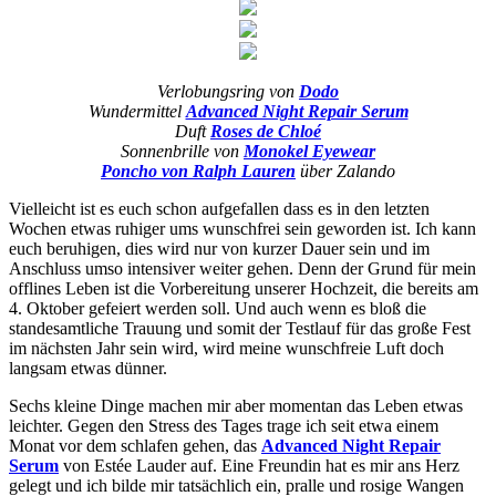
Verlobungsring von
Dodo
Wundermittel
Advanced Night Repair Serum
Duft
Roses de Chloé
Sonnenbrille von
Monokel Eyewear
Poncho von Ralph Lauren
über Zalando
Vielleicht ist es euch schon aufgefallen dass es in den letzten
Wochen etwas ruhiger ums wunschfrei sein geworden ist. Ich kann
euch beruhigen, dies wird nur von kurzer Dauer sein und im
Anschluss umso intensiver weiter gehen. Denn der Grund für mein
offlines Leben ist die Vorbereitung unserer Hochzeit, die bereits am
4. Oktober gefeiert werden soll. Und auch wenn es bloß die
standesamtliche Trauung und somit der Testlauf für das große Fest
im nächsten Jahr sein wird, wird meine wunschfreie Luft doch
langsam etwas dünner.
Sechs kleine Dinge machen mir aber momentan das Leben etwas
leichter. Gegen den Stress des Tages trage ich seit etwa einem
Monat vor dem schlafen gehen, das
Advanced Night Repair
Serum
von Estée Lauder auf. Eine Freundin hat es mir ans Herz
gelegt und ich bilde mir tatsächlich ein, pralle und rosige Wangen