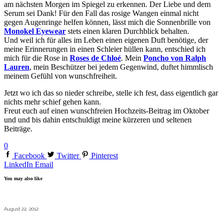
am nächsten Morgen im Spiegel zu erkennen. Der Liebe und dem
Serum sei Dank! Für den Fall das rosige Wangen einmal nicht
gegen Augenringe helfen können, lässt mich die Sonnenbrille von
Monokel Eyewear
stets einen klaren Durchblick behalten.
Und weil ich für alles im Leben einen eigenen Duft benötige, der
meine Erinnerungen in einen Schleier hüllen kann, entschied ich
mich für die Rose in
Roses de Chloé
. Mein
Poncho von Ralph
Lauren
, mein Beschützer bei jedem Gegenwind, duftet himmlisch
meinem Gefühl von wunschfreiheit.
Jetzt wo ich das so nieder schreibe, stelle ich fest, dass eigentlich gar
nichts mehr schief gehen kann.
Freut euch auf einen wunschfreien Hochzeits-Beitrag im Oktober
und und bis dahin entschuldigt meine kürzeren und seltenen
Beiträge.
0
Facebook
Twitter
Pinterest
LinkedIn
Email
You may also like
August 22, 2012