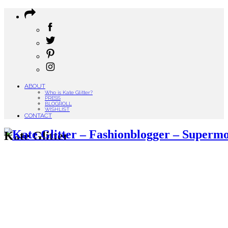
ABOUT
Who is Kate Glitter?
PRESS
BLOGROLL
WISHLIST
CONTACT
Kate Glitter