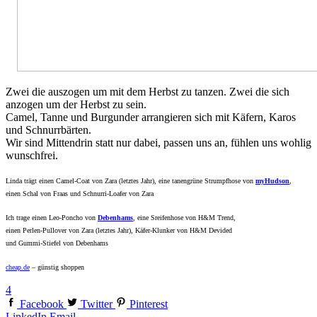
Zwei die auszogen um mit dem Herbst zu tanzen. Zwei die sich
anzogen um der Herbst zu sein.
Camel, Tanne und Burgunder arrangieren sich mit Käfern, Karos
und Schnurrbärten.
Wir sind Mittendrin statt nur dabei, passen uns an, fühlen uns wohlig
wunschfrei.
Linda trägt einen Camel-Coat von Zara (letztes Jahr), eine tanengrüne Strumpfhose von
myHudson
,
einen Schal von Fraas und Schnurri-Loafer von Zara
Ich trage einen Leo-Poncho von
Debenhams
, eine Sreifenhose von H&M Trend,
einen Perlen-Pullover von Zara (letztes Jahr), Käfer-Klunker von H&M Devided
und Gummi-Stiefel von Debenhams
cheap.de
– günstig shoppen
4
Facebook
Twitter
Pinterest
LinkedIn
Email