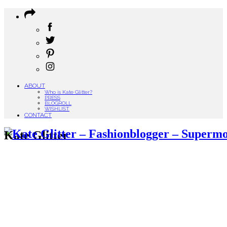
ABOUT
Who is Kate Glitter?
PRESS
BLOGROLL
WISHLIST
CONTACT
Kate Glitter