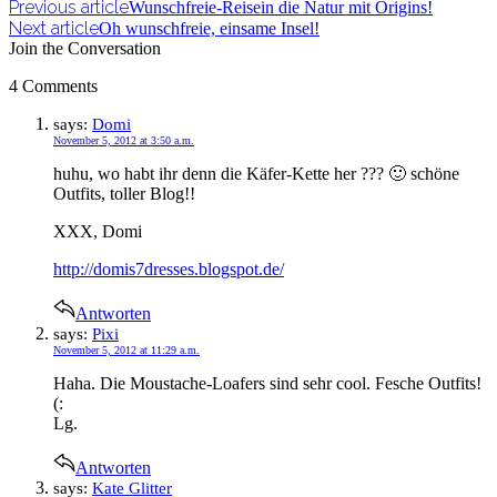
Previous article
Wunschfreie-Reisein die Natur mit Origins!
Next article
Oh wunschfreie, einsame Insel!
Join the Conversation
4 Comments
says:
Domi
November 5, 2012 at 3:50 a.m.
huhu, wo habt ihr denn die Käfer-Kette her ??? 🙂 schöne
Outfits, toller Blog!!
XXX, Domi
http://domis7dresses.blogspot.de/
Antworten
says:
Pixi
November 5, 2012 at 11:29 a.m.
Haha. Die Moustache-Loafers sind sehr cool. Fesche Outfits!
(:
Lg.
Antworten
says:
Kate Glitter