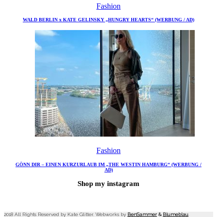
Fashion
WALD BERLIN x KATE GELINSKY „HUNGRY HEARTS“ (WERBUNG / AD)
Fashion
GÖNN DIR – EINEN KURZURLAUB IM „THE WESTIN HAMBURG“ (WERBUNG /
AD)
Shop my instagram
2018 All Rights Reserved by Kate Glitter. Webworks by
BenSammer
&
Blumeblau
.