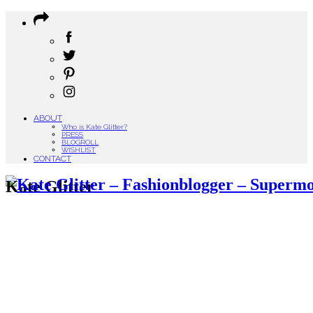
ABOUT
Who is Kate Glitter?
PRESS
BLOGROLL
WISHLIST
CONTACT
Kate Glitter