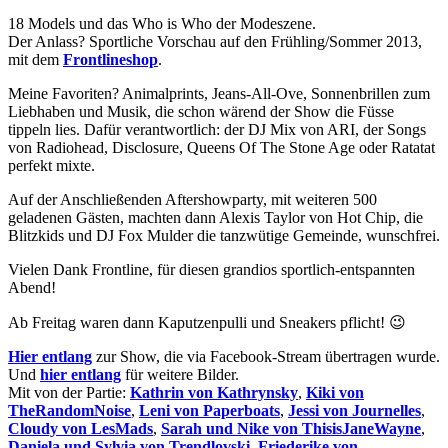
18 Models und das Who is Who der Modeszene.
Der Anlass? Sportliche Vorschau auf den Frühling/Sommer 2013,
mit dem
Frontlineshop
.
Meine Favoriten? Animalprints, Jeans-All-Ove, Sonnenbrillen zum
Liebhaben und Musik, die schon wärend der Show die Füsse
tippeln lies. Dafür verantwortlich: der DJ Mix von ARI, der Songs
von Radiohead, Disclosure, Queens Of The Stone Age oder Ratatat
perfekt mixte.
Auf der Anschließenden Aftershowparty, mit weiteren 500
geladenen Gästen, machten dann Alexis Taylor von Hot Chip, die
Blitzkids und DJ Fox Mulder die tanzwütige Gemeinde, wunschfrei.
Vielen Dank Frontline, für diesen grandios sportlich-entspannten
Abend!
Ab Freitag waren dann Kaputzenpulli und Sneakers pflicht! 😉
Hier entlang
zur Show, die via Facebook-Stream übertragen wurde.
Und
hier entlang
für weitere Bilder.
Mit von der Partie:
Kathrin von Kathrynsky
,
Kiki von
TheRandomNoise
,
Leni von Paperboats
,
Jessi von Journelles
,
Cloudy von LesMads
,
Sarah und Nike von ThisisJaneWayne
,
Daniela und Sylvia von Trendlovski
,
Friederike von