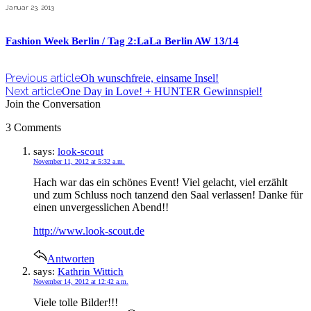
Januar 23, 2013
Fashion Week Berlin / Tag 2:LaLa Berlin AW 13/14
Previous article
Oh wunschfreie, einsame Insel!
Next article
One Day in Love! + HUNTER Gewinnspiel!
Join the Conversation
3 Comments
says:
look-scout
November 11, 2012 at 5:32 a.m.
Hach war das ein schönes Event! Viel gelacht, viel erzählt
und zum Schluss noch tanzend den Saal verlassen! Danke für
einen unvergesslichen Abend!!
http://www.look-scout.de
Antworten
says:
Kathrin Wittich
November 14, 2012 at 12:42 a.m.
Viele tolle Bilder!!!