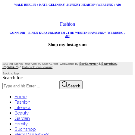
WALD BERLIN x KATE GELINSKY „HUNGRY HEARTS“ (WERBUNG / AD)
Fashion
GÖNN DIR – EINEN KURZURLAUB IM „THE WESTIN HAMBURG“ (WERBUNG /
AD)
Shop my instagram
2018 All Rights Reserved by Kate Glitter. Webworks by
BenSammer
&
Blumeblau
.
Impressum
/
Datenschutzerklärung
Back to top
Search for:
Search
Home
Fashion
Interieur
Beauty
Garden
Family
Buchshop
SHOP MY FAVES