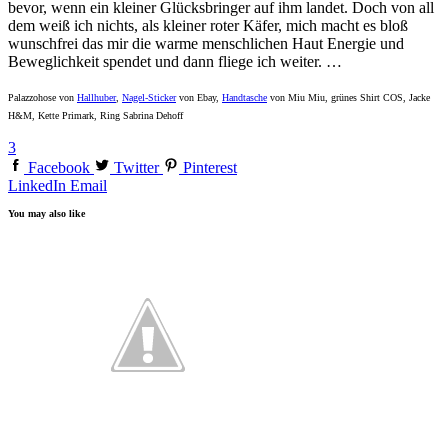
bevor, wenn ein kleiner Glücksbringer auf ihm landet. Doch von all
dem weiß ich nichts, als kleiner roter Käfer, mich macht es bloß
wunschfrei das mir die warme menschlichen Haut Energie und
Beweglichkeit spendet und dann fliege ich weiter. …
Palazzohose von
Hallhuber
,
Nagel-Sticker
von Ebay,
Handtasche
von Miu Miu, grünes Shirt COS, Jacke
H&M, Kette Primark, Ring Sabrina Dehoff
3
Facebook
Twitter
Pinterest
LinkedIn
Email
You may also like