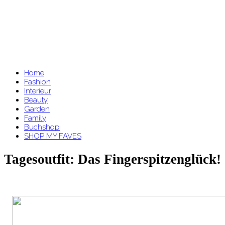
Home
Fashion
Interieur
Beauty
Garden
Family
Buchshop
SHOP MY FAVES
Tagesoutfit: Das Fingerspitzenglück!