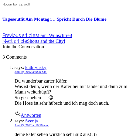
November 24, 2008
Tagesoutfit Am Montag:… Spricht Durch Die Blume
Previous article
Miami Wunschfrei!
Next article
Shorts and the City!
Join the Conversation
3 Comments
says:
kathrynsky
Juni 29, 2012 at 9:39 a.m.
Du wunderbar zarter Käfer.
Was ist denn, wenn der Käfer bei mir landet und dann zum
Mann weiterhüpft?
So geschehen … 😉
Die Hose ist sehr hübsch und ich mag doch auch.
Antworten
says:
Svenja
Juni 29, 2012 at 10:56 a.m.
deine käfer sehen wirklich sehr süß aus! :))