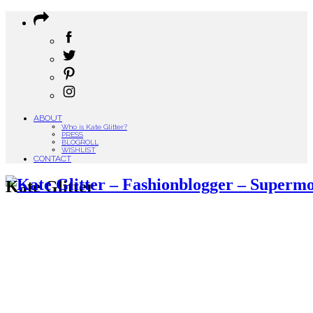
ABOUT
Who is Kate Glitter?
PRESS
BLOGROLL
WISHLIST
CONTACT
Kate Glitter