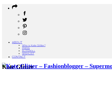
ABOUT
Who is Kate Glitter?
PRESS
BLOGROLL
WISHLIST
CONTACT
Kate Glitter