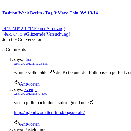
Fashion Week Berlin / Tag 3:Marc Cain AW 13/14
Previous article
Feiner Streifzug!
Next article
Glitzernde Versuchung!
Join the Conversation
3 Comments
says:
Ena
April 27, 2012 at 12:26 p.m.
wundervolle bilder 🙂 die Kette und der Pulli passen perfekt 
Antworten
says:
Svenja
April 27, 2012 at 3:47 p.m.
so ein pulli macht doch sofort gute laune 🙂
http://irgendwomittendrin.blogspot.de/
Antworten
says:
Pusteblume