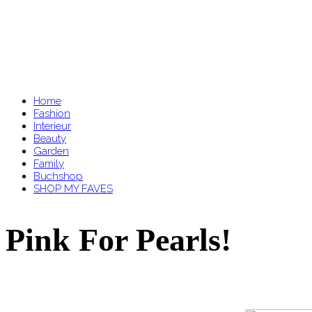
Home
Fashion
Interieur
Beauty
Garden
Family
Buchshop
SHOP MY FAVES
Pink For Pearls!