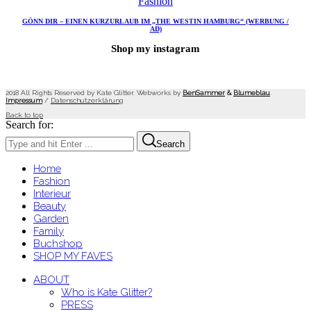
Fashion
GÖNN DIR – EINEN KURZURLAUB IM „THE WESTIN HAMBURG“ (WERBUNG /
AD)
Shop my instagram
2018 All Rights Reserved by Kate Glitter. Webworks by
BenSammer
&
Blumeblau
.
Impressum
/
Datenschutzerklärung
Back to top
Search for:
Search
Home
Fashion
Interieur
Beauty
Garden
Family
Buchshop
SHOP MY FAVES
ABOUT
Who is Kate Glitter?
PRESS