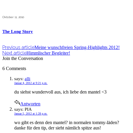
Oktober 11, 2010
The Long Story
Previous article
Meine wunschfreien Spring-Highlights 2012!
Next article
Himmlischer Begleiter!
Join the Conversation
6 Comments
says:
alli
Januar 4, 2012 at 9:21 p.m.
du siehst wundervoll aus, ich liebe den mantel <3
Antworten
says:
PIA
Januar 5, 2012 at 1:28 p.m.
wo gibt es denn den mantel? in normalen tommy-läden?
danke für den tip, der sieht nämlich spitze aus!