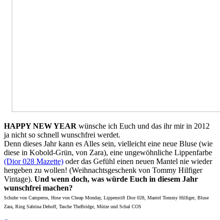
HAPPY NEW YEAR
wünsche ich Euch und das ihr mir in 2012
ja nicht so schnell wunschfrei werdet.
Denn dieses Jahr kann es Alles sein, vielleicht eine neue Bluse (wie
diese in Kobold-Grün, von Zara), eine ungewöhnliche Lippenfarbe
(Dior 028 Mazette)
oder das Gefühl einen neuen Mantel nie wieder
hergeben zu wollen! (Weihnachtsgeschenk von Tommy Hilfiger
Vintage).
Und wenn doch, was würde Euch in diesem Jahr
wunschfrei machen?
Schuhe von Camperos, Hose von Cheap Monday, Lippenstift Dior 028, Mantel Tommy Hilfiger, Bluse
Zara, Ring Sabrina Dehoff, Tasche TheBridge, Mütze und Schal COS