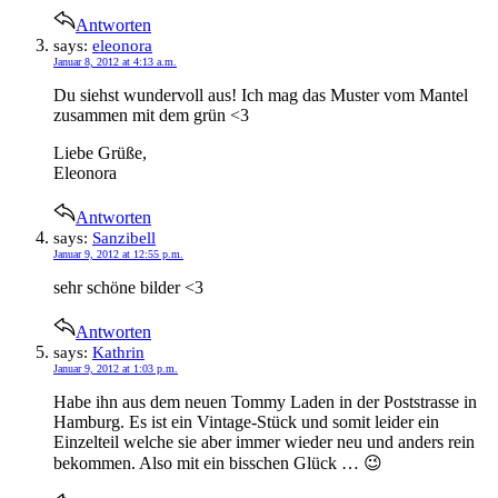
Antworten
says:
eleonora
Januar 8, 2012 at 4:13 a.m.
Du siehst wundervoll aus! Ich mag das Muster vom Mantel
zusammen mit dem grün <3
Liebe Grüße,
Eleonora
Antworten
says:
Sanzibell
Januar 9, 2012 at 12:55 p.m.
sehr schöne bilder <3
Antworten
says:
Kathrin
Januar 9, 2012 at 1:03 p.m.
Habe ihn aus dem neuen Tommy Laden in der Poststrasse in
Hamburg. Es ist ein Vintage-Stück und somit leider ein
Einzelteil welche sie aber immer wieder neu und anders rein
bekommen. Also mit ein bisschen Glück … 😉