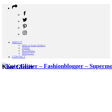
ABOUT
Who is Kate Glitter?
PRESS
BLOGROLL
WISHLIST
CONTACT
Kate Glitter