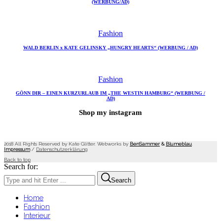
(WERBUNG/AD)
Fashion
WALD BERLIN x KATE GELINSKY „HUNGRY HEARTS“ (WERBUNG / AD)
Fashion
GÖNN DIR – EINEN KURZURLAUB IM „THE WESTIN HAMBURG“ (WERBUNG /
AD)
Shop my instagram
2018 All Rights Reserved by Kate Glitter. Webworks by
BenSammer
&
Blumeblau
.
Impressum
/
Datenschutzerklärung
Back to top
Search for:
Search
Home
Fashion
Interieur