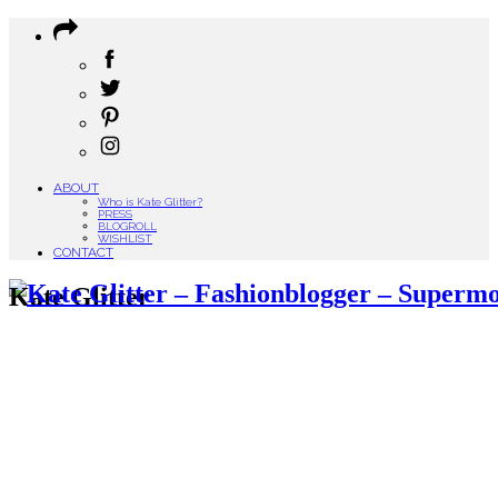
ABOUT
Who is Kate Glitter?
PRESS
BLOGROLL
WISHLIST
CONTACT
Kate Glitter