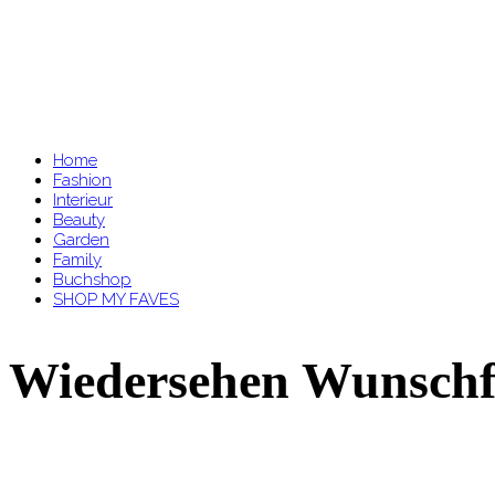
Home
Fashion
Interieur
Beauty
Garden
Family
Buchshop
SHOP MY FAVES
Wiedersehen Wunschf