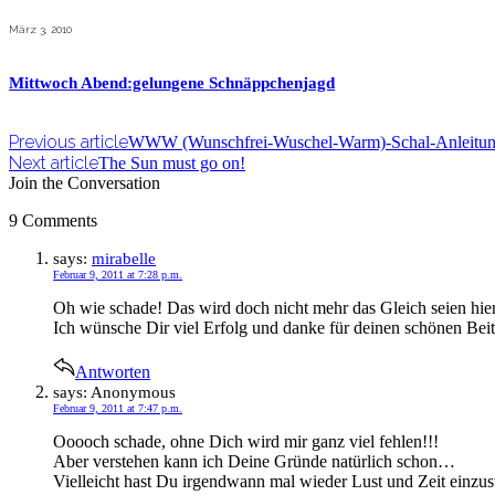
März 3, 2010
Mittwoch Abend:gelungene Schnäppchenjagd
Previous article
WWW (Wunschfrei-Wuschel-Warm)-Schal-Anleitu
Next article
The Sun must go on!
Join the Conversation
9 Comments
says:
mirabelle
Februar 9, 2011 at 7:28 p.m.
Oh wie schade! Das wird doch nicht mehr das Gleich seien hi
Ich wünsche Dir viel Erfolg und danke für deinen schönen Beit
Antworten
says:
Anonymous
Februar 9, 2011 at 7:47 p.m.
Ooooch schade, ohne Dich wird mir ganz viel fehlen!!!
Aber verstehen kann ich Deine Gründe natürlich schon…
Vielleicht hast Du irgendwann mal wieder Lust und Zeit einzus