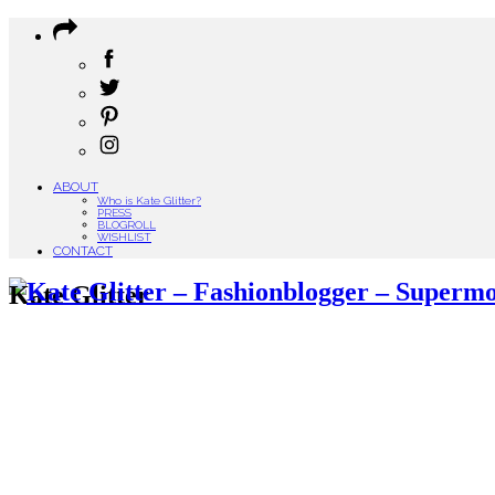
ABOUT
Who is Kate Glitter?
PRESS
BLOGROLL
WISHLIST
CONTACT
Kate Glitter