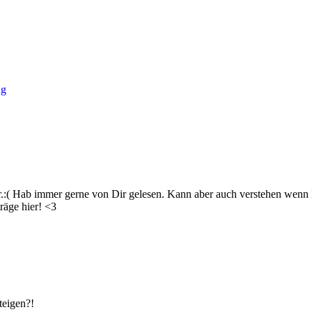
ng
er.:( Hab immer gerne von Dir gelesen. Kann aber auch verstehen we
räge hier! <3
teigen?!