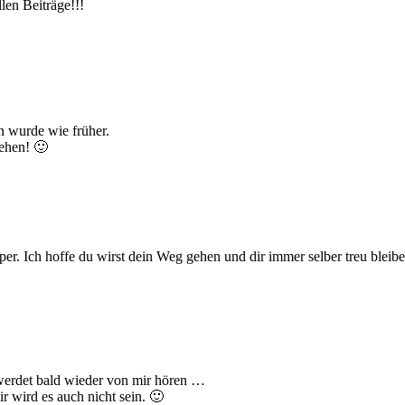
len Beiträge!!!
en wurde wie früher.
sehen! 🙂
. Ich hoffe du wirst dein Weg gehen und dir immer selber treu bleiben
hr werdet bald wieder von mir hören …
r wird es auch nicht sein. 🙂