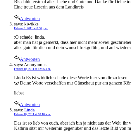
Bis dahin erstmal alles Liebe und Gute und Danke für Deine tol
Eine treue Leserin aus dem Landkreis
Antworten
says:
kiwikks
Februar 9, 2011 at 8:50 p.m.
:O schade, linda.
aber man hat ja gemerkt, dass hier nicht mehr soviel geschrieb
alles gute für dich und dein wunschfrei.gefühl, und auf wieder
Antworten
says:
Anonymous
Februar 10, 2011 at 12:36 a.m.
Linda Es ist wirklich schade diese Worte hier von dir zu lesen.
🙁 Deine Worte verschaffen mir Gänsehaut pur am ganzen Körper
liebst
Antworten
says:
Linda
Februar 10, 2011 at 10:18 a.m.
Das ist so lieb von euch, aber ich bin ja nicht aus der Welt, i
Kathrin sitzt mir weiterhin gegenüber und das letzte Bild von mi