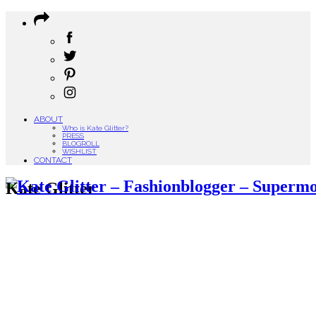
ABOUT
Who is Kate Glitter?
PRESS
BLOGROLL
WISHLIST
CONTACT
Kate Glitter