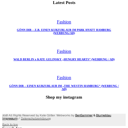
Latest Posts
Fashion
GÖNN DIR – Z.B. EINEN KURZURLAUB IM PARK HYATT HAMBURG
(WERBUNG/AD)
Fashion
WALD BERLIN x KATE GELINSKY „HUNGRY HEARTS“ (WERBUNG / AD)
Fashion
GÖNN DIR – EINEN KURZURLAUB IM „THE WESTIN HAMBURG“ (WERBUNG /
AD)
Shop my instagram
2018 All Rights Reserved by Kate Glitter. Webworks by
BenSammer
&
Blumeblau
.
Impressum
/
Datenschutzerklärung
Back to top