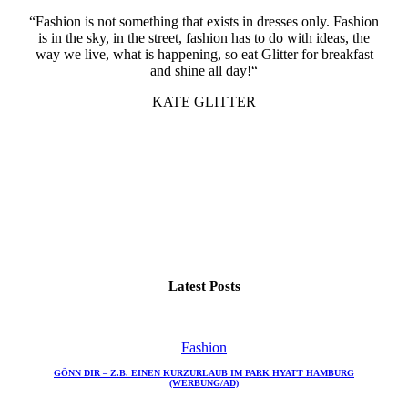
“Fashion is not something that exists in dresses only. Fashion
is in the sky, in the street, fashion has to do with ideas, the
way we live, what is happening, so eat Glitter for breakfast
and shine all day!“
KATE GLITTER
Latest Posts
Fashion
GÖNN DIR – Z.B. EINEN KURZURLAUB IM PARK HYATT HAMBURG
(WERBUNG/AD)