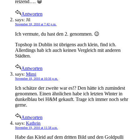
reizend…. 😀
Antworten
says:
Jil
November 18, 2010 at 7:42 p.m.
Ich vermute, du hast den 2. genommen. 😉
Topshop in Dublin ist übrigens auch klein, find ich.
Allerdings hab ich auch keinen Vergleich mit anderen
Städten.
Antworten
says:
Mimi
November 18, 2010 at 10:56 p.m.
Ich schätze der zweite war es!? Den hätte ich zumindest
genommen. Einen ähnlichen habe ich letzten Winter in
dunkelblau bei H&M gekauft. Trage ich immer noch sehr
gerne.
Antworten
says:
Kathrin
November 19, 2010 at 11:58 a.m.
Habe das Kleid auf dem dritten Bild und den Goldpulli