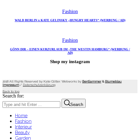
Fashion
WALD BERLIN x KATE GELINSKY „HUNGRY HEARTS“ (WERBUNG / AD)
Fashion
GÖNN DIR – EINEN KURZURLAUB IM „THE WESTIN HAMBURG“ (WERBUNG /
AD)
Shop my instagram
2018 All Rights Reserved by Kate Glitter. Webworks by
BenSammer
&
Blumeblau
.
Impressum
/
Datenschutzerklärung
Back to top
Search for:
Search
Home
Fashion
Interieur
Beauty
Garden