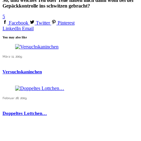
So, und welches Teil oder Teile haben mich dann wohl bei der
Gepäckkontrolle ins schwitzen gebracht?
5
Facebook
Twitter
Pinterest
LinkedIn
Email
You may also like
März 11, 2009
Versuchskaninchen
Februar 28, 2009
Doppeltes Lottchen…