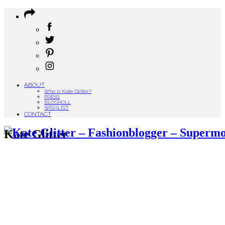
ABOUT
Who is Kate Glitter?
PRESS
BLOGROLL
WISHLIST
CONTACT
Kate Glitter