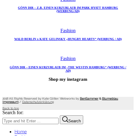
GÖNN DIR – Z.B. EINEN KURZURLAUB IM PARK HYATT HAMBURG
(WERBUNG/AD)
Fashion
WALD BERLIN x KATE GELINSKY „HUNGRY HEARTS“ (WERBUNG / AD)
Fashion
GÖNN DIR – EINEN KURZURLAUB IM „THE WESTIN HAMBURG“ (WERBUNG /
AD)
Shop my instagram
2018 All Rights Reserved by Kate Glitter. Webworks by
BenSammer
&
Blumeblau
.
Impressum
/
Datenschutzerklärung
Back to top
Search for:
Search
Home