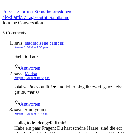
Previous article
Strandimpressionen
Next article
Tagesoutfit: Samtlaune
Join the Conversation
5 Comments
says:
madmoiselle bambini
August 3, 2010 at 7:35 p.m.
Sieht toll aus!
Antworten
says:
Marisa
August 3, 2010 at 10:32 p.m.
total schönes outfit ! ♥ und toller blog ihr zwei. ganz liebe
grüße, marisa
Antworten
says:
Anonymous
August 6, 2010 at 9:14 a.m.
Hallo, tolle Idee gefällt mir!
Habe ein paar Fragen: Du hast schöne Haare, sind die ect