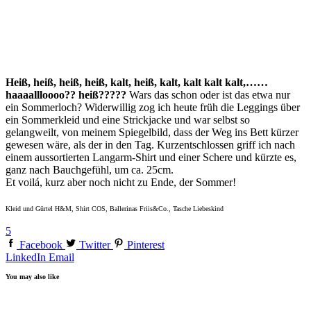
Heiß, heiß, heiß, heiß, kalt, heiß, kalt, kalt kalt kalt,……
haaaallloooo?? heiß?????
Wars das schon oder ist das etwa nur
ein Sommerloch? Widerwillig zog ich heute früh die Leggings über
ein Sommerkleid und eine Strickjacke und war selbst so
gelangweilt, von meinem Spiegelbild, dass der Weg ins Bett kürzer
gewesen wäre, als der in den Tag. Kurzentschlossen griff ich nach
einem aussortierten Langarm-Shirt und einer Schere und kürzte es,
ganz nach Bauchgefühl, um ca. 25cm.
Et voilá, kurz aber noch nicht zu Ende, der Sommer!
Kleid und Gürtel H&M, Shirt COS, Ballerinas Friis&Co., Tasche Liebeskind
5
Facebook
Twitter
Pinterest
LinkedIn
Email
You may also like