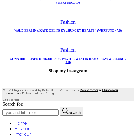
(WERBUNG/AD)
Fashion
WALD BERLIN x KATE GELINSKY „HUNGRY HEARTS“ (WERBUNG / AD)
Fashion
GÖNN DIR – EINEN KURZURLAUB IM „THE WESTIN HAMBURG“ (WERBUNG /
AD)
Shop my instagram
2018 All Rights Reserved by Kate Glitter. Webworks by
BenSammer
&
Blumeblau
.
Impressum
/
Datenschutzerklärung
Back to top
Search for:
Search
Home
Fashion
Interieur