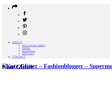
ABOUT
Who is Kate Glitter?
PRESS
BLOGROLL
WISHLIST
CONTACT
Kate Glitter