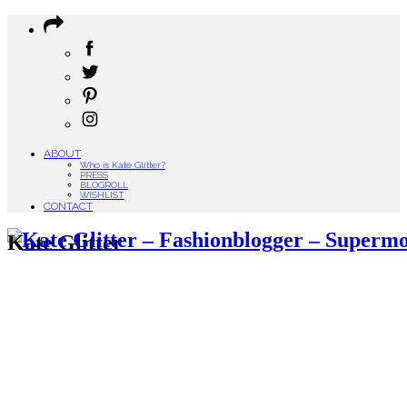
ABOUT
Who is Kate Glitter?
PRESS
BLOGROLL
WISHLIST
CONTACT
Kate Glitter