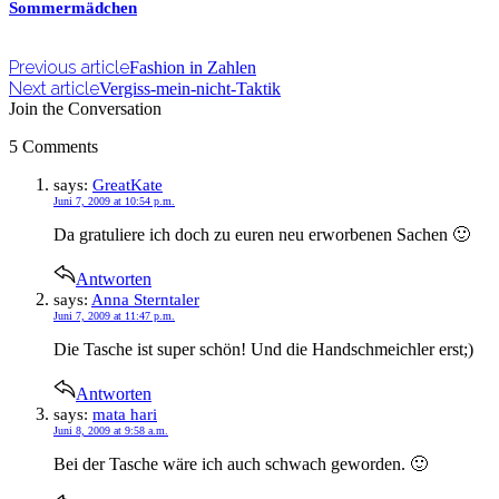
Sommermädchen
Previous article
Fashion in Zahlen
Next article
Vergiss-mein-nicht-Taktik
Join the Conversation
5 Comments
says:
GreatKate
Juni 7, 2009 at 10:54 p.m.
Da gratuliere ich doch zu euren neu erworbenen Sachen 🙂
Antworten
says:
Anna Sterntaler
Juni 7, 2009 at 11:47 p.m.
Die Tasche ist super schön! Und die Handschmeichler erst;)
Antworten
says:
mata hari
Juni 8, 2009 at 9:58 a.m.
Bei der Tasche wäre ich auch schwach geworden. 🙂