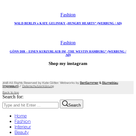
Fashion
WALD BERLIN x KATE GELINSKY „HUNGRY HEARTS“ (WERBUNG / AD)
Fashion
GÖNN DIR – EINEN KURZURLAUB IM „THE WESTIN HAMBURG“ (WERBUNG /
AD)
Shop my instagram
2018 All Rights Reserved by Kate Glitter. Webworks by
BenSammer
&
Blumeblau
.
Impressum
/
Datenschutzerklärung
Back to top
Search for:
Search
Home
Fashion
Interieur
Beauty