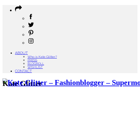
ABOUT
Who is Kate Glitter?
PRESS
BLOGROLL
WISHLIST
CONTACT
Kate Glitter