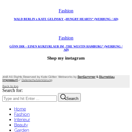
Fashion
WALD BERLIN x KATE GELINSKY „HUNGRY HEARTS“ (WERBUNG / AD)
Fashion
GÖNN DIR – EINEN KURZURLAUB IM „THE WESTIN HAMBURG“ (WERBUNG /
AD)
Shop my instagram
2018 All Rights Reserved by Kate Glitter. Webworks by
BenSammer
&
Blumeblau
.
Impressum
/
Datenschutzerklärung
Back to top
Search for:
Search
Home
Fashion
Interieur
Beauty
Garden