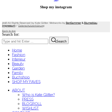
Shop my instagram
2018 All Rights Reserved by Kate Glitter. Webworks by
BenSammer
&
Blumeblau
.
Impressum
/
Datenschutzerklärung
Back to top
Search for:
Search
Home
Fashion
Interieur
Beauty
Garden
Family
Buchshop
SHOP MY FAVES
ABOUT
Who is Kate Glitter?
PRESS
BLOGROLL
WISHLIST