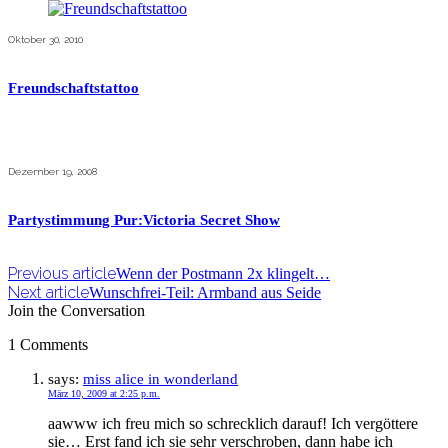
Oktober 30, 2010
Freundschaftstattoo
Dezember 19, 2008
Partystimmung Pur:Victoria Secret Show
Previous article
Wenn der Postmann 2x klingelt…
Next article
Wunschfrei-Teil: Armband aus Seide
Join the Conversation
1 Comments
says:
miss alice in wonderland
März 10, 2009 at 2:25 p.m.
aawww ich freu mich so schrecklich darauf! Ich vergöttere
sie… Erst fand ich sie sehr verschroben, dann habe ich