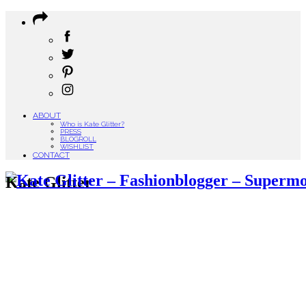
ABOUT
Who is Kate Glitter?
PRESS
BLOGROLL
WISHLIST
CONTACT
Kate Glitter