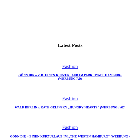
Latest Posts
Fashion
GÖNN DIR – Z.B. EINEN KURZURLAUB IM PARK HYATT HAMBURG
(WERBUNG/AD)
Fashion
WALD BERLIN x KATE GELINSKY „HUNGRY HEARTS“ (WERBUNG / AD)
Fashion
GÖNN DIR – EINEN KURZURLAUB IM „THE WESTIN HAMBURG“ (WERBUNG /
AD)