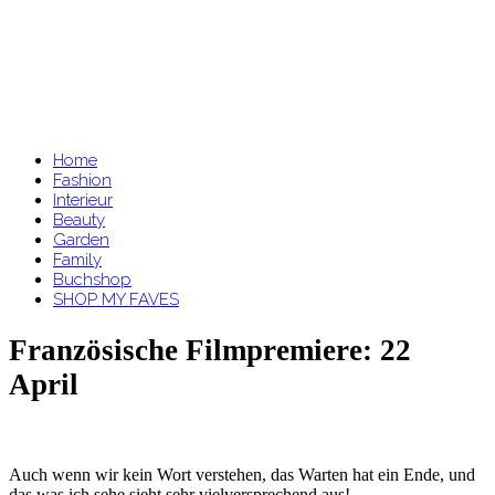
Home
Fashion
Interieur
Beauty
Garden
Family
Buchshop
SHOP MY FAVES
Französische Filmpremiere: 22
April
Auch wenn wir kein Wort verstehen, das Warten hat ein Ende, und
das was ich sehe sieht sehr vielversprechend aus!