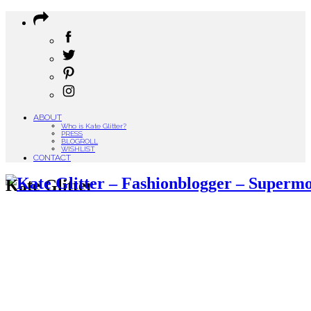
ABOUT
Who is Kate Glitter?
PRESS
BLOGROLL
WISHLIST
CONTACT
Kate Glitter