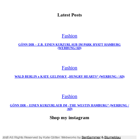
Latest Posts
Fashion
GÖNN DIR – Z.B. EINEN KURZURLAUB IM PARK HYATT HAMBURG
(WERBUNG/AD)
Fashion
WALD BERLIN x KATE GELINSKY „HUNGRY HEARTS“ (WERBUNG / AD)
Fashion
GÖNN DIR – EINEN KURZURLAUB IM „THE WESTIN HAMBURG“ (WERBUNG /
AD)
Shop my instagram
2018 All Rights Reserved by Kate Glitter. Webworks by
BenSammer
&
Blumeblau
.