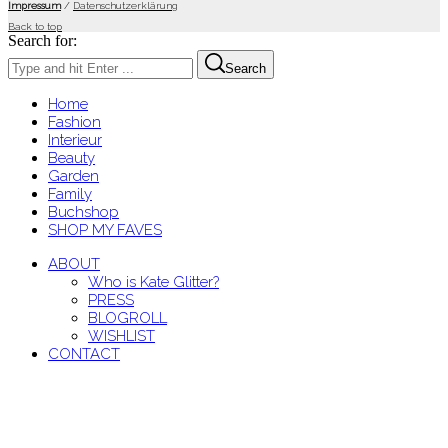
Impressum
/
Datenschutzerklärung
Back to top
Search for:
Search
Home
Fashion
Interieur
Beauty
Garden
Family
Buchshop
SHOP MY FAVES
ABOUT
Who is Kate Glitter?
PRESS
BLOGROLL
WISHLIST
CONTACT