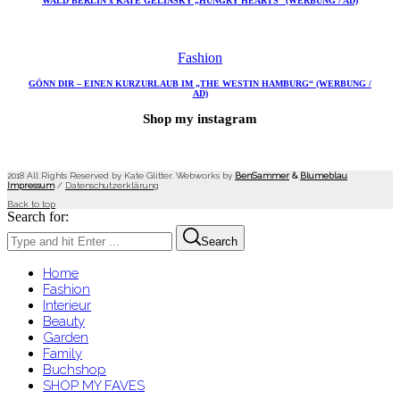
WALD BERLIN x KATE GELINSKY „HUNGRY HEARTS“ (WERBUNG / AD)
Fashion
GÖNN DIR – EINEN KURZURLAUB IM „THE WESTIN HAMBURG“ (WERBUNG /
AD)
Shop my instagram
2018 All Rights Reserved by Kate Glitter. Webworks by
BenSammer
&
Blumeblau
.
Impressum
/
Datenschutzerklärung
Back to top
Search for:
Search
Home
Fashion
Interieur
Beauty
Garden
Family
Buchshop
SHOP MY FAVES