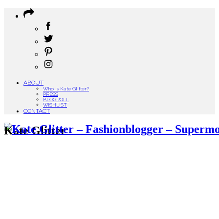
ABOUT
Who is Kate Glitter?
PRESS
BLOGROLL
WISHLIST
CONTACT
Kate Glitter