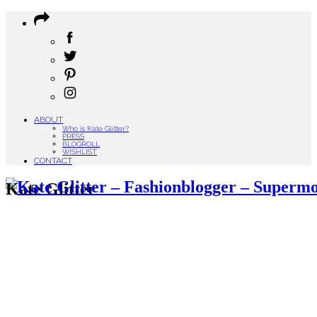
ABOUT
Who is Kate Glitter?
PRESS
BLOGROLL
WISHLIST
CONTACT
Kate Glitter