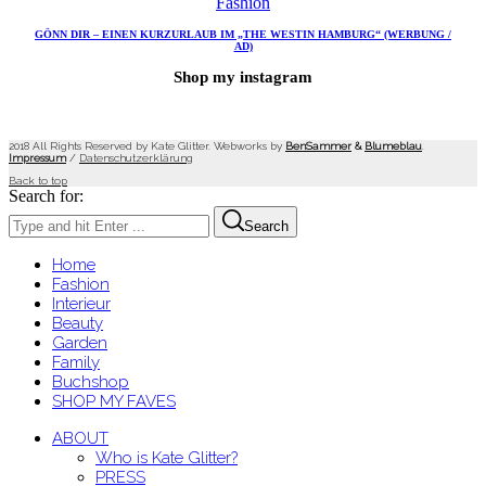
Fashion
GÖNN DIR – EINEN KURZURLAUB IM „THE WESTIN HAMBURG“ (WERBUNG /
AD)
Shop my instagram
2018 All Rights Reserved by Kate Glitter. Webworks by
BenSammer
&
Blumeblau
.
Impressum
/
Datenschutzerklärung
Back to top
Search for:
Search
Home
Fashion
Interieur
Beauty
Garden
Family
Buchshop
SHOP MY FAVES
ABOUT
Who is Kate Glitter?
PRESS