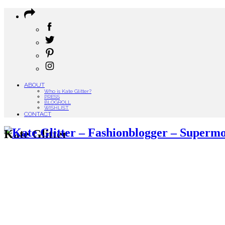
ABOUT
Who is Kate Glitter?
PRESS
BLOGROLL
WISHLIST
CONTACT
Kate Glitter