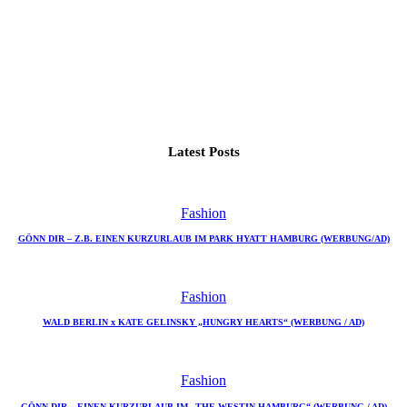
Latest Posts
Fashion
GÖNN DIR – Z.B. EINEN KURZURLAUB IM PARK HYATT HAMBURG (WERBUNG/AD)
Fashion
WALD BERLIN x KATE GELINSKY „HUNGRY HEARTS“ (WERBUNG / AD)
Fashion
GÖNN DIR – EINEN KURZURLAUB IM „THE WESTIN HAMBURG“ (WERBUNG / AD)