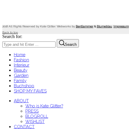
2018 All Rights Reserved by Kate Glitter. Webworks by
BenSammer
&
Blumeblau
.
Impressum
Back to top
Search for:
Search
Home
Fashion
Interieur
Beauty
Garden
Family
Buchshop
SHOP MY FAVES
ABOUT
Who is Kate Glitter?
PRESS
BLOGROLL
WISHLIST
CONTACT